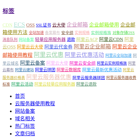
标签
ECS
企业邮箱
企业邮箱使用
企业邮
CDN
OSS
云大使
SSL证书
箱使用方法
安全组
实例规格族
全站加速
备案幕布
实例规格
对象存储OSS
轻量应用服务器
阿里云ACP
阿里云CDN
阿里
退款
消息队列
网站备案
阿里云企业邮箱
阿里云企业
云OSS
阿里云云大使
阿里云代金券
阿里云优惠
阿里云优惠活动
邮箱使用教程
阿
阿里云全站加速
阿里云备案
阿里云大使
阿里云安全组
里云域名
阿里云实例规格族
阿里
阿里云最新优惠活动
阿里云拼团
阿里云数据库
云幕布
阿里云建站
阿里云
阿里云服务器优惠
阿里云服务器拼团
服务器价格表
阿里云服务器收费
阿里云活动
阿里云轻量应用服务器
阿里云退款
标准
首页
云服务器使用教程
网站备案
域名相关
热门标签
文章归档