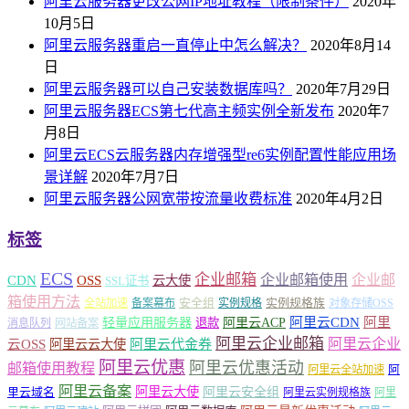
阿里云服务器更改公网IP地址教程（限制条件）
2020年
10月5日
阿里云服务器重启一直停止中怎么解决？
2020年8月14
日
阿里云服务器可以自己安装数据库吗？
2020年7月29日
阿里云服务器ECS第七代高主频实例全新发布
2020年7
月8日
阿里云ECS云服务器内存增强型re6实例配置性能应用场
景详解
2020年7月7日
阿里云服务器公网宽带按流量收费标准
2020年4月2日
标签
ECS
企业邮箱
企业邮箱使用
企业邮
CDN
OSS
云大使
SSL证书
箱使用方法
安全组
实例规格族
全站加速
备案幕布
实例规格
对象存储OSS
轻量应用服务器
阿里云ACP
阿里云CDN
阿里
退款
消息队列
网站备案
阿里云企业邮箱
阿里云企业
云OSS
阿里云云大使
阿里云代金券
阿里云优惠
阿里云优惠活动
邮箱使用教程
阿
阿里云全站加速
阿里云备案
阿里云大使
阿里云安全组
里云域名
阿里云实例规格族
阿里