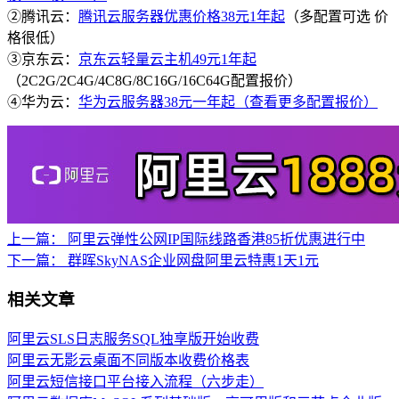
②腾讯云：
腾讯云服务器优惠价格38元1年起
（多配置可选 价
格很低）
③京东云：
京东云轻量云主机49元1年起
（2C2G/2C4G/4C8G/8C16G/16C64G配置报价）
④华为云：
华为云服务器38元一年起（查看更多配置报价）
上一篇：
阿里云弹性公网IP国际线路香港85折优惠进行中
下一篇：
群晖SkyNAS企业网盘阿里云特惠1天1元
相关文章
阿里云SLS日志服务SQL独享版开始收费
阿里云无影云桌面不同版本收费价格表
阿里云短信接口平台接入流程（六步走）