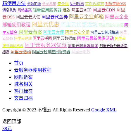
箱使用方法
安全组
实例规格族
全站加速
备案幕布
实例规格
对象存储OSS
轻量应用服务器
阿里云ACP
阿里云CDN
阿里
退款
消息队列
网站备案
阿里云企业邮箱
阿里云企业
云OSS
阿里云云大使
阿里云代金券
阿里云优惠
阿里云优惠活动
邮箱使用教程
阿
阿里云全站加速
阿里云备案
阿里云大使
阿里云安全组
里云域名
阿里云实例规格族
阿里
阿里云最新优惠活动
阿里云拼团
阿里云数据库
云幕布
阿里云建站
阿里云
阿里云服务器优惠
阿里云服务器拼团
服务器价格表
阿里云服务器收费
阿里云活动
阿里云轻量应用服务器
阿里云退款
标准
首页
云服务器使用教程
网站备案
域名相关
热门标签
文章归档
Copyright © 2023 不懂云 All Rights Reserved
Google XML
返回顶部
38元