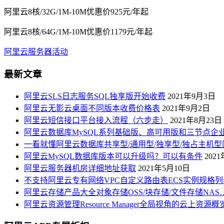
阿里云8核/32G/1M-10M优惠价925元/年起
阿里云8核/64G/1M-10M优惠价1179元/年起
阿里云服务器活动
最新文章
阿里云SLS日志服务SQL独享版开始收费
2021年9月3日
阿里云无影云桌面不同版本收费价格表
2021年9月2日
阿里云短信接口平台接入流程（六步走）
2021年8月23日
阿里云数据库MySQL系列基础版、高可用版和三节点企
一看就懂阿里云数据库共享型/通用型/独享型/独占主机型
阿里云MySQL数据库版本可以升级吗？可以有条件
202
阿里云服务器机房详细地址获取
2021年5月10日
不支持阿里云专有网络VPC自定义路由表ECS实例规格列
阿里云存储产品大全对象存储OSS/块存储/文件存储NAS
阿里云资源管理Resource Manager全局视角的云上资源