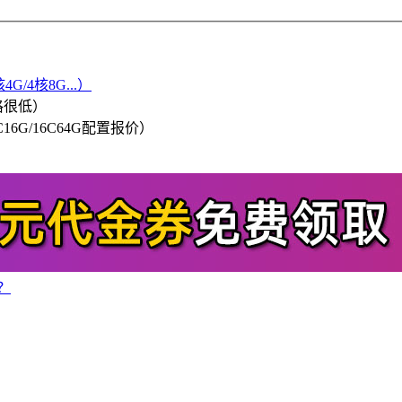
G/4核8G...）
格很低）
/8C16G/16C64G配置报价）
？