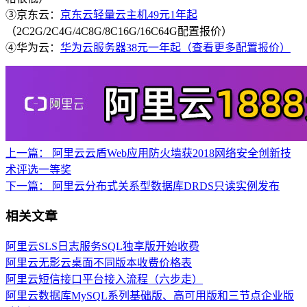
③京东云：
京东云轻量云主机49元1年起
（2C2G/2C4G/4C8G/8C16G/16C64G配置报价）
④华为云：
华为云服务器38元一年起（查看更多配置报价）
上一篇：
阿里云云盾Web应用防火墙获2018网络安全创新技
术评选一等奖
下一篇：
阿里云分布式关系型数据库DRDS只读实例发布
相关文章
阿里云SLS日志服务SQL独享版开始收费
阿里云无影云桌面不同版本收费价格表
阿里云短信接口平台接入流程（六步走）
阿里云数据库MySQL系列基础版、高可用版和三节点企业版