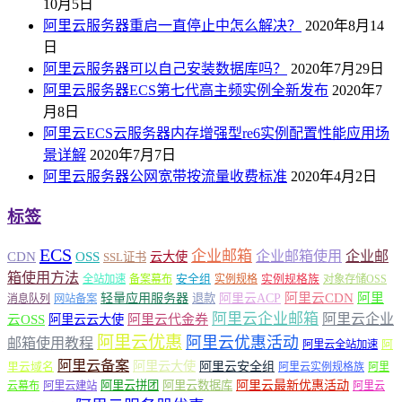
10月5日
阿里云服务器重启一直停止中怎么解决？
2020年8月14
日
阿里云服务器可以自己安装数据库吗？
2020年7月29日
阿里云服务器ECS第七代高主频实例全新发布
2020年7
月8日
阿里云ECS云服务器内存增强型re6实例配置性能应用场
景详解
2020年7月7日
阿里云服务器公网宽带按流量收费标准
2020年4月2日
标签
ECS
企业邮箱
企业邮箱使用
企业邮
CDN
OSS
云大使
SSL证书
箱使用方法
安全组
实例规格族
全站加速
备案幕布
实例规格
对象存储OSS
轻量应用服务器
阿里云ACP
阿里云CDN
阿里
退款
消息队列
网站备案
阿里云企业邮箱
阿里云企业
云OSS
阿里云云大使
阿里云代金券
阿里云优惠
阿里云优惠活动
邮箱使用教程
阿
阿里云全站加速
阿里云备案
阿里云大使
阿里云安全组
里云域名
阿里云实例规格族
阿里
阿里云最新优惠活动
阿里云拼团
阿里云数据库
云幕布
阿里云建站
阿里云