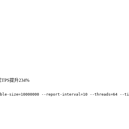
PS提升234%
ble-size=10000000 --report-interval=10 --threads=64 --ti