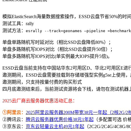
模拟ElasticSearch海量数据搜索操作，ESSD云盘节省50%的时
测试工具：rally
测试方法：
esrally --track=geonames –pipeline =benchmark
单盘单路随机写时延对比（相比SSD云盘降低80%）；
单盘多路随机写IOPS对比（相比SSD云盘提升50倍）；
单盘多路随机写IOPS对比(单实例最大IOPS提升5倍)。
ESSD云盘当前支持在中国站华东2可用区D、华北2可用区E进
邀测期间，ESSD云盘需要挂载到存储增强型实例g5se上使用
邀测期间，只支持按量付费的购买形式
四月底邀测结束后，当前测试资源将会下线，请勿在测试机器
2025云厂商云服务器优惠活动汇总：
①阿里云：
2025阿里云服务器200M带宽38元一年起（2核2G/2核4
②腾讯云：
腾讯云服务器优惠价格38元1年起
（多配置可选 价
③京东云：
京东云轻量云主机49元1年起
（2C2G/2C4G/4C8G