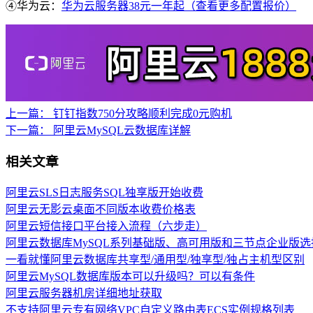
④华为云：
华为云服务器38元一年起（查看更多配置报价）
上一篇：
钉钉指数750分攻略顺利完成0元购机
下一篇：
阿里云MySQL云数据库详解
相关文章
阿里云SLS日志服务SQL独享版开始收费
阿里云无影云桌面不同版本收费价格表
阿里云短信接口平台接入流程（六步走）
阿里云数据库MySQL系列基础版、高可用版和三节点企业版选
一看就懂阿里云数据库共享型/通用型/独享型/独占主机型区别
阿里云MySQL数据库版本可以升级吗？可以有条件
阿里云服务器机房详细地址获取
不支持阿里云专有网络VPC自定义路由表ECS实例规格列表