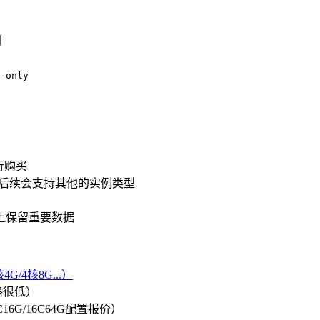
间
-only
行购买
，后续会支持其他的实例类型
上保留重要数据
G/4核8G...）
格很低）
/8C16G/16C64G配置报价）