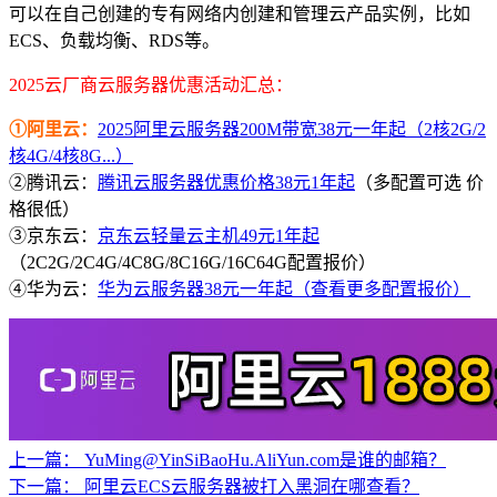
可以在自己创建的专有网络内创建和管理云产品实例，比如
ECS、负载均衡、RDS等。
2025云厂商云服务器优惠活动汇总：
①阿里云：
2025阿里云服务器200M带宽38元一年起（2核2G/2
核4G/4核8G...）
②腾讯云：
腾讯云服务器优惠价格38元1年起
（多配置可选 价
格很低）
③京东云：
京东云轻量云主机49元1年起
（2C2G/2C4G/4C8G/8C16G/16C64G配置报价）
④华为云：
华为云服务器38元一年起（查看更多配置报价）
上一篇：
YuMing@YinSiBaoHu.AliYun.com是谁的邮箱？
下一篇：
阿里云ECS云服务器被打入黑洞在哪查看？