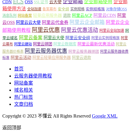
ECS
企业邮箱
企业邮箱使用
企业邮
CDN
OSS
云大使
SSL证书
箱使用方法
安全组
实例规格族
全站加速
备案幕布
实例规格
对象存储OSS
轻量应用服务器
阿里云ACP
阿里云CDN
阿里
退款
消息队列
网站备案
阿里云企业邮箱
阿里云企业
云OSS
阿里云云大使
阿里云代金券
阿里云优惠
阿里云优惠活动
邮箱使用教程
阿
阿里云全站加速
阿里云备案
阿里云大使
阿里云安全组
里云域名
阿里云实例规格族
阿里
阿里云最新优惠活动
阿里云拼团
阿里云数据库
云幕布
阿里云建站
阿里云
阿里云服务器优惠
阿里云服务器拼团
服务器价格表
阿里云服务器收费
阿里云活动
阿里云轻量应用服务器
阿里云退款
标准
首页
云服务器使用教程
网站备案
域名相关
热门标签
文章归档
Copyright © 2023 不懂云 All Rights Reserved
Google XML
返回顶部