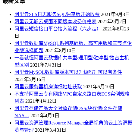
最新文章
阿里云SLS日志服务SQL独享版开始收费
2021年9月3日
阿里云无影云桌面不同版本收费价格表
2021年9月2日
阿里云短信接口平台接入流程（六步走）
2021年8月23
日
阿里云数据库MySQL系列基础版、高可用版和三节点企
业版选择问题
2021年8月10日
一看就懂阿里云数据库共享型/通用型/独享型/独占主机
型区别
2021年7月31日
阿里云MySQL数据库版本可以升级吗？可以有条件
2021年5月16日
阿里云服务器机房详细地址获取
2021年5月10日
不支持阿里云专有网络VPC自定义路由表ECS实例规格
列表
2021年4月12日
阿里云存储产品大全对象存储OSS/块存储/文件存储
NAS…
2021年4月1日
阿里云资源管理Resource Manager全局视角的云上资源概
览与管理
2021年3月31日