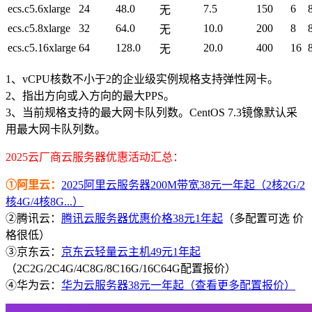
ecs.c5.6xlarge
24
48.0
7.5
150
6
无
ecs.c5.8xlarge
32
64.0
10.0
200
8
无
ecs.c5.16xlarge
64
128.0
20.0
400
16
无
1、vCPU核数不小于2的企业级实例规格支持弹性网卡。
2、指出方向或入方向的最大PPS。
3、当前规格支持的最大网卡队列数。CentOS 7.3镜像默认采
用最大网卡队列数。
2025云厂商云服务器优惠活动汇总：
①阿里云：
2025阿里云服务器200M带宽38元一年起（2核2G/2
核4G/4核8G...）
②腾讯云：
腾讯云服务器优惠价格38元1年起
（多配置可选 价
格很低）
③京东云：
京东云轻量云主机49元1年起
（2C2G/2C4G/4C8G/8C16G/16C64G配置报价）
④华为云：
华为云服务器38元一年起（查看更多配置报价）