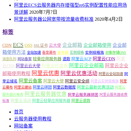
阿里云ECS云服务器内存增强型re6实例配置性能应用场
景详解
2020年7月7日
阿里云服务器公网宽带按流量收费标准
2020年4月2日
标签
ECS
企业邮箱
企业邮箱使用
企业邮
CDN
OSS
云大使
SSL证书
箱使用方法
安全组
实例规格族
全站加速
备案幕布
实例规格
对象存储OSS
轻量应用服务器
阿里云ACP
阿里云CDN
阿里
退款
消息队列
网站备案
阿里云企业邮箱
阿里云企业
云OSS
阿里云云大使
阿里云代金券
阿里云优惠
阿里云优惠活动
邮箱使用教程
阿
阿里云全站加速
阿里云备案
阿里云大使
阿里云安全组
里云域名
阿里云实例规格族
阿里
阿里云最新优惠活动
阿里云拼团
阿里云数据库
云幕布
阿里云建站
阿里云
阿里云服务器优惠
阿里云服务器拼团
服务器价格表
阿里云服务器收费
阿里云活动
阿里云轻量应用服务器
阿里云退款
标准
首页
云服务器使用教程
网站备案