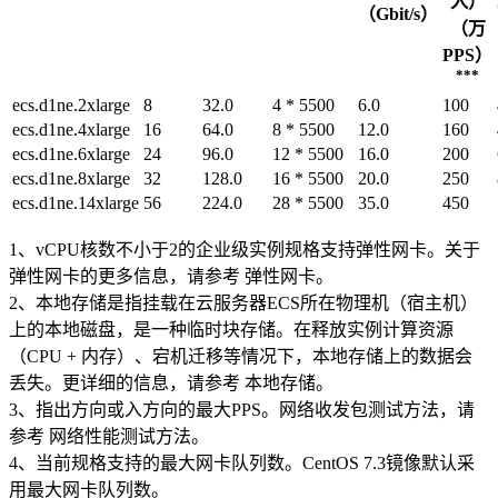
入）
（Gbit/s）
（万
PPS）
***
ecs.d1ne.2xlarge
8
32.0
4 * 5500
6.0
100
ecs.d1ne.4xlarge
16
64.0
8 * 5500
12.0
160
ecs.d1ne.6xlarge
24
96.0
12 * 5500
16.0
200
ecs.d1ne.8xlarge
32
128.0
16 * 5500
20.0
250
ecs.d1ne.14xlarge
56
224.0
28 * 5500
35.0
450
1、vCPU核数不小于2的企业级实例规格支持弹性网卡。关于
弹性网卡的更多信息，请参考 弹性网卡。
2、本地存储是指挂载在云服务器ECS所在物理机（宿主机）
上的本地磁盘，是一种临时块存储。在释放实例计算资源
（CPU + 内存）、宕机迁移等情况下，本地存储上的数据会
丢失。更详细的信息，请参考 本地存储。
3、指出方向或入方向的最大PPS。网络收发包测试方法，请
参考 网络性能测试方法。
4、当前规格支持的最大网卡队列数。CentOS 7.3镜像默认采
用最大网卡队列数。