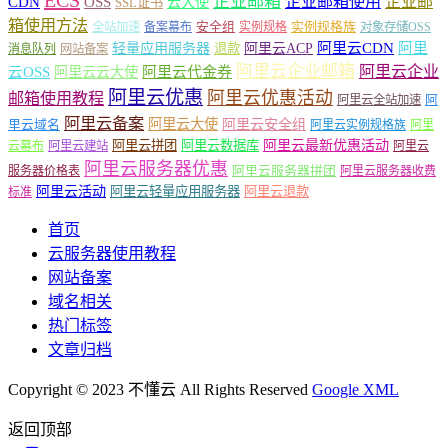
ECS
企业邮箱
企业邮箱使用
企业邮
CDN
OSS
云大使
SSL证书
箱使用方法
安全组
实例规格族
全站加速
备案幕布
实例规格
对象存储OSS
轻量应用服务器
阿里云ACP
阿里云CDN
阿里
退款
消息队列
网站备案
阿里云企业邮箱
阿里云企业
云OSS
阿里云云大使
阿里云代金券
阿里云优惠
阿里云优惠活动
邮箱使用教程
阿
阿里云全站加速
阿里云备案
阿里云大使
阿里云安全组
里云域名
阿里云实例规格族
阿里
阿里云最新优惠活动
阿里云拼团
阿里云数据库
云幕布
阿里云建站
阿里云
阿里云服务器优惠
阿里云服务器拼团
服务器价格表
阿里云服务器收费
阿里云活动
阿里云轻量应用服务器
阿里云退款
标准
首页
云服务器使用教程
网站备案
域名相关
热门标签
文章归档
Copyright © 2023 不懂云 All Rights Reserved
Google XML
返回顶部