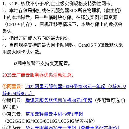
1、vCPU核数不小于2的企业级实例规格支持弹性网卡。
2、本地存储是指挂载在云服务器ECS所在物理机（宿主机）
上的本地磁盘，是一种临时块存储。在释放实例计算资源
（CPU + 内存）、宕机迁移等情况下，本地存储上的数据会
丢失。
3、指出方向或入方向的最大PPS。
4、当前规格支持的最大网卡队列数。CentOS 7.3镜像默认采
用最大网卡队列数。
i2规格族暂不支持变更配置。
2025云厂商云服务器优惠活动汇总：
①阿里云：
2025阿里云服务器200M带宽38元一年起（2核2G/2
核4G/4核8G...）
②腾讯云：
腾讯云服务器优惠价格38元1年起
（多配置可选 价
格很低）
③京东云：
京东云轻量云主机49元1年起
（2C2G/2C4G/4C8G/8C16G/16C64G配置报价）
④华为云：
华为云服务器38元一年起（查看更多配置报价）