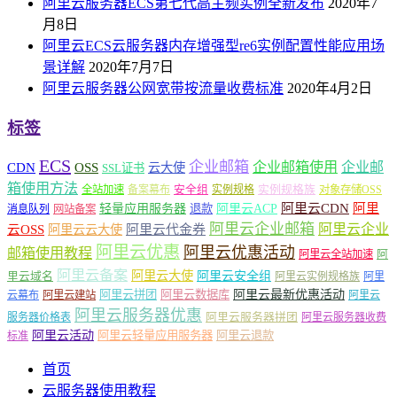
阿里云服务器ECS第七代高主频实例全新发布
2020年7
月8日
阿里云ECS云服务器内存增强型re6实例配置性能应用场
景详解
2020年7月7日
阿里云服务器公网宽带按流量收费标准
2020年4月2日
标签
ECS
企业邮箱
企业邮箱使用
企业邮
CDN
OSS
云大使
SSL证书
箱使用方法
安全组
实例规格族
全站加速
备案幕布
实例规格
对象存储OSS
轻量应用服务器
阿里云ACP
阿里云CDN
阿里
退款
消息队列
网站备案
阿里云企业邮箱
阿里云企业
云OSS
阿里云云大使
阿里云代金券
阿里云优惠
阿里云优惠活动
邮箱使用教程
阿
阿里云全站加速
阿里云备案
阿里云大使
阿里云安全组
里云域名
阿里云实例规格族
阿里
阿里云最新优惠活动
阿里云拼团
阿里云数据库
云幕布
阿里云建站
阿里云
阿里云服务器优惠
阿里云服务器拼团
服务器价格表
阿里云服务器收费
阿里云活动
阿里云轻量应用服务器
阿里云退款
标准
首页
云服务器使用教程