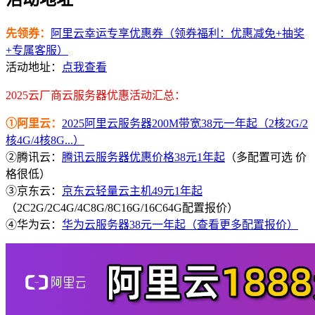
先领券：
阿里云幸运专享优惠券（领券福利：优惠减免+抽奖
+专属客服）
活动地址：
点我查看
2025云厂商云服务器优惠活动汇总：
①阿里云：
2025阿里云服务器200M带宽38元一年起（2核2G/2
核4G/4核8G...）
②腾讯云：
腾讯云服务器优惠价格38元1年起
（多配置可选 价
格很低）
③京东云：
京东云轻量云主机49元1年起
（2C2G/2C4G/4C8G/8C16G/16C64G配置报价）
④华为云：
华为云服务器38元一年起（查看更多配置报价）