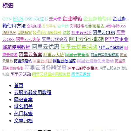
标签
ECS
企业邮箱
企业邮箱使用
企业邮
CDN
OSS
云大使
SSL证书
箱使用方法
安全组
实例规格族
全站加速
备案幕布
实例规格
对象存储OSS
轻量应用服务器
阿里云ACP
阿里云CDN
阿里
退款
消息队列
网站备案
阿里云企业邮箱
阿里云企业
云OSS
阿里云云大使
阿里云代金券
阿里云优惠
阿里云优惠活动
邮箱使用教程
阿
阿里云全站加速
阿里云备案
阿里云大使
阿里云安全组
里云域名
阿里云实例规格族
阿里
阿里云最新优惠活动
阿里云拼团
阿里云数据库
云幕布
阿里云建站
阿里云
阿里云服务器优惠
阿里云服务器拼团
服务器价格表
阿里云服务器收费
阿里云活动
阿里云轻量应用服务器
阿里云退款
标准
首页
云服务器使用教程
网站备案
域名相关
热门标签
文章归档