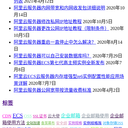
列表
2021年4月12日
阿里云服务器内网带宽和内网收发包详细说明
2020年10
月14日
阿里云服务器修改私网IP地址教程
2020年10月5日
阿里云服务器更改公网IP地址教程（限制条件）
2020年
10月5日
阿里云服务器重启一直停止中怎么解决？
2020年8月14
日
阿里云服务器可以自己安装数据库吗？
2020年7月29日
阿里云服务器ECS第七代高主频实例全新发布
2020年7
月8日
阿里云ECS云服务器内存增强型re6实例配置性能应用场
景详解
2020年7月7日
阿里云服务器公网宽带按流量收费标准
2020年4月2日
标签
ECS
企业邮箱
企业邮箱使用
企业邮
CDN
OSS
云大使
SSL证书
箱使用方法
安全组
实例规格族
全站加速
备案幕布
实例规格
对象存储OSS