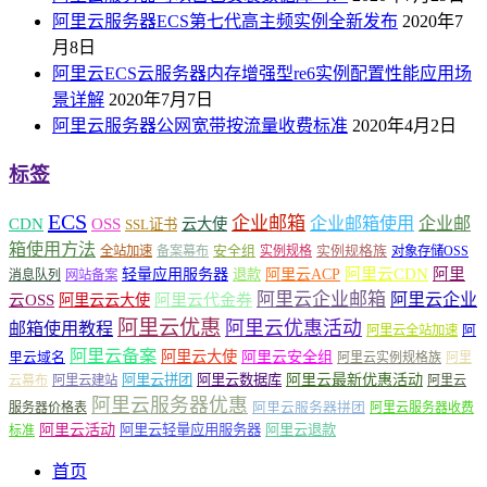
阿里云服务器ECS第七代高主频实例全新发布
2020年7
月8日
阿里云ECS云服务器内存增强型re6实例配置性能应用场
景详解
2020年7月7日
阿里云服务器公网宽带按流量收费标准
2020年4月2日
标签
ECS
企业邮箱
企业邮箱使用
企业邮
CDN
OSS
云大使
SSL证书
箱使用方法
安全组
实例规格族
全站加速
备案幕布
实例规格
对象存储OSS
轻量应用服务器
阿里云ACP
阿里云CDN
阿里
退款
消息队列
网站备案
阿里云企业邮箱
阿里云企业
云OSS
阿里云云大使
阿里云代金券
阿里云优惠
阿里云优惠活动
邮箱使用教程
阿
阿里云全站加速
阿里云备案
阿里云大使
阿里云安全组
里云域名
阿里云实例规格族
阿里
阿里云最新优惠活动
阿里云拼团
阿里云数据库
云幕布
阿里云建站
阿里云
阿里云服务器优惠
阿里云服务器拼团
服务器价格表
阿里云服务器收费
阿里云活动
阿里云轻量应用服务器
阿里云退款
标准
首页