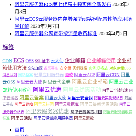
阿里云服务器ECS第七代高主频实例全新发布
2020年7
月8日
阿里云ECS云服务器内存增强型re6实例配置性能应用场
景详解
2020年7月7日
阿里云服务器公网宽带按流量收费标准
2020年4月2日
标签
ECS
企业邮箱
企业邮箱使用
企业邮
CDN
OSS
云大使
SSL证书
箱使用方法
安全组
实例规格族
全站加速
备案幕布
实例规格
对象存储OSS
轻量应用服务器
阿里云ACP
阿里云CDN
阿里
退款
消息队列
网站备案
阿里云企业邮箱
阿里云企业
云OSS
阿里云云大使
阿里云代金券
阿里云优惠
阿里云优惠活动
邮箱使用教程
阿
阿里云全站加速
阿里云备案
阿里云大使
阿里云安全组
里云域名
阿里云实例规格族
阿里
阿里云最新优惠活动
阿里云拼团
阿里云数据库
云幕布
阿里云建站
阿里云
阿里云服务器优惠
阿里云服务器拼团
服务器价格表
阿里云服务器收费
阿里云活动
阿里云轻量应用服务器
阿里云退款
标准
首页