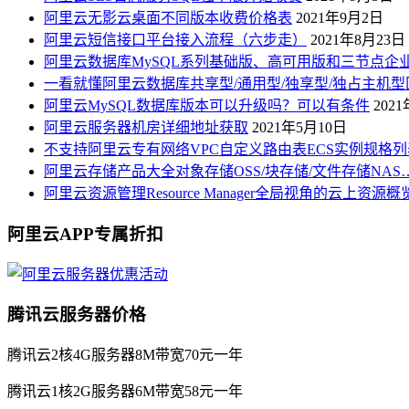
阿里云无影云桌面不同版本收费价格表
2021年9月2日
阿里云短信接口平台接入流程（六步走）
2021年8月23日
阿里云数据库MySQL系列基础版、高可用版和三节点企
一看就懂阿里云数据库共享型/通用型/独享型/独占主机型
阿里云MySQL数据库版本可以升级吗？可以有条件
202
阿里云服务器机房详细地址获取
2021年5月10日
不支持阿里云专有网络VPC自定义路由表ECS实例规格列
阿里云存储产品大全对象存储OSS/块存储/文件存储NAS
阿里云资源管理Resource Manager全局视角的云上资源
阿里云APP专属折扣
腾讯云服务器价格
腾讯云2核4G服务器8M带宽70元一年
腾讯云1核2G服务器6M带宽58元一年