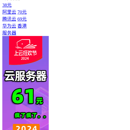
38元
阿里云
70元
腾讯云
69元
华为云
香港
服务器