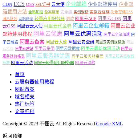
ECS
企业邮箱
企业邮箱使用
企业邮
CDN
OSS
云大使
SSL证书
箱使用方法
安全组
实例规格族
全站加速
备案幕布
实例规格
对象存储OSS
轻量应用服务器
阿里云ACP
阿里云CDN
阿里
退款
消息队列
网站备案
阿里云企业邮箱
阿里云企业
云OSS
阿里云云大使
阿里云代金券
阿里云优惠
阿里云优惠活动
邮箱使用教程
阿
阿里云全站加速
阿里云备案
阿里云大使
阿里云安全组
里云域名
阿里云实例规格族
阿里
阿里云最新优惠活动
阿里云拼团
阿里云数据库
云幕布
阿里云建站
阿里云
阿里云服务器优惠
阿里云服务器拼团
服务器价格表
阿里云服务器收费
阿里云活动
阿里云轻量应用服务器
阿里云退款
标准
首页
云服务器使用教程
网站备案
域名相关
热门标签
文章归档
Copyright © 2023 不懂云 All Rights Reserved
Google XML
返回顶部