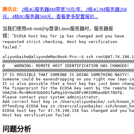
腾讯云：
2核4G服务器8M带宽70元/年、2核4G3M服务器268
元、4核8G服务器568元，查看更多配置报价...
当我们使用ssh root@ip登录Linux服务器时，服务器报
错："
ECDSA host key for ip has changed and you have
requested strict checking. Host key verification
"
failed.
aliyunbaike@aliyundeMacBook-Pro:~$ ssh root@47.74.190.1
@@@@@@@@@@@@@@@@@@@@@@@@@@@@@@@@@@@@@@@@@@@@@@@@@@@@@@@
@    WARNING: REMOTE HOST IDENTIFICATION HAS CHANGED!  
@@@@@@@@@@@@@@@@@@@@@@@@@@@@@@@@@@@@@@@@@@@@@@@@@@@@@@@
IT IS POSSIBLE THAT SOMEONE IS DOING SOMETHING NASTY!

Someone could be eavesdropping on you right now (man-in
It is also possible that a host key has just been chang
The fingerprint for the ECDSA key sent by the remote ho
SHA256:Ms+BRn93GbOO1fwP6g1O+UwSRFv9KIUMGeoHDt70OfQ.

Please contact your system administrator.

Add correct host key in /Users/aliyunbaike/.ssh/known_h
Offending ECDSA key in /Users/aliyunbaike/.ssh/known_ho
ECDSA host key for 47.74.190.156 has changed and you ha
Host key verification failed.
问题分析