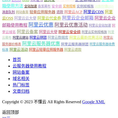
箱使用方法
安全组
实例规格族
全站加速
备案幕布
实例规格
对象存储OSS
轻量应用服务器
阿里云ACP
阿里云CDN
阿里
退款
消息队列
网站备案
阿里云企业邮箱
阿里云企业
云OSS
阿里云云大使
阿里云代金券
阿里云优惠
阿里云优惠活动
邮箱使用教程
阿
阿里云全站加速
阿里云备案
阿里云大使
阿里云安全组
里云域名
阿里云实例规格族
阿里
阿里云最新优惠活动
阿里云拼团
阿里云数据库
云幕布
阿里云建站
阿里云
阿里云服务器优惠
阿里云服务器拼团
服务器价格表
阿里云服务器收费
阿里云活动
阿里云轻量应用服务器
阿里云退款
标准
首页
云服务器使用教程
网站备案
域名相关
热门标签
文章归档
Copyright © 2023 不懂云 All Rights Reserved
Google XML
返回顶部