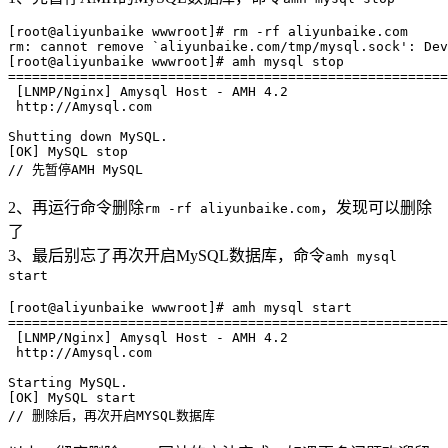
[root@aliyunbaike wwwroot]# rm -rf aliyunbaike.com

rm: cannot remove `aliyunbaike.com/tmp/mysql.sock': Dev
[root@aliyunbaike wwwroot]# amh mysql stop

=======================================================
 [LNMP/Nginx] Amysql Host - AMH 4.2

 http://Amysql.com

Shutting down MySQL.                                   
[OK] MySQL stop

// 先暂停AMH MySQL
2、再运行命令删除
，发现可以删除
rm -rf aliyunbaike.com
了
3、最后别忘了再次开启MySQL数据库，命令
amh mysql
start
[root@aliyunbaike wwwroot]# amh mysql start

=======================================================
 [LNMP/Nginx] Amysql Host - AMH 4.2

 http://Amysql.com

Starting MySQL.                                        
[OK] MySQL start

// 删除后，再次开启MYSQL数据库