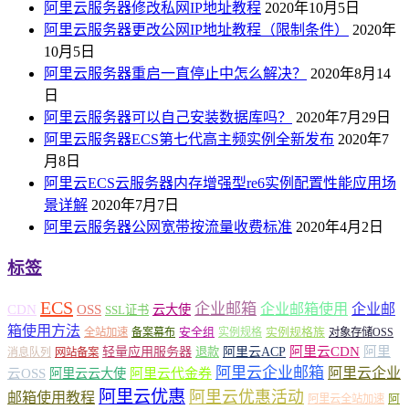
阿里云服务器修改私网IP地址教程
2020年10月5日
阿里云服务器更改公网IP地址教程（限制条件）
2020年
10月5日
阿里云服务器重启一直停止中怎么解决？
2020年8月14
日
阿里云服务器可以自己安装数据库吗？
2020年7月29日
阿里云服务器ECS第七代高主频实例全新发布
2020年7
月8日
阿里云ECS云服务器内存增强型re6实例配置性能应用场
景详解
2020年7月7日
阿里云服务器公网宽带按流量收费标准
2020年4月2日
标签
ECS
企业邮箱
企业邮箱使用
企业邮
CDN
OSS
云大使
SSL证书
箱使用方法
安全组
实例规格族
全站加速
备案幕布
实例规格
对象存储OSS
轻量应用服务器
阿里云ACP
阿里云CDN
阿里
退款
消息队列
网站备案
阿里云企业邮箱
阿里云企业
云OSS
阿里云云大使
阿里云代金券
阿里云优惠
阿里云优惠活动
邮箱使用教程
阿
阿里云全站加速