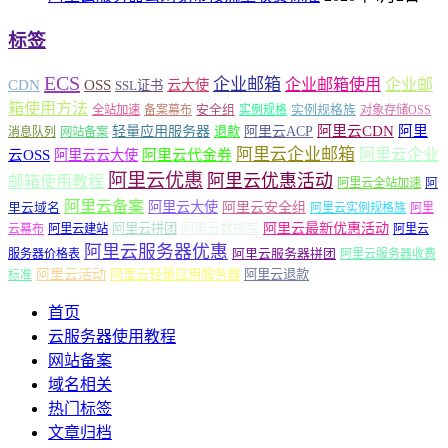
标签
ECS
企业邮箱
企业邮箱使用
企业邮
CDN
OSS
云大使
SSL证书
箱使用方法
安全组
实例规格族
全站加速
备案幕布
实例规格
对象存储OSS
轻量应用服务器
阿里云ACP
阿里云CDN
阿里
退款
消息队列
网站备案
阿里云企业邮箱
阿里云企业
云OSS
阿里云云大使
阿里云代金券
阿里云优惠
阿里云优惠活动
邮箱使用教程
阿
阿里云全站加速
阿里云备案
阿里云大使
阿里云安全组
里云域名
阿里云实例规格族
阿里
阿里云最新优惠活动
阿里云拼团
阿里云数据库
云幕布
阿里云建站
阿里云
阿里云服务器优惠
阿里云服务器拼团
服务器价格表
阿里云服务器收费
阿里云活动
阿里云轻量应用服务器
阿里云退款
标准
首页
云服务器使用教程
网站备案
域名相关
热门标签
文章归档