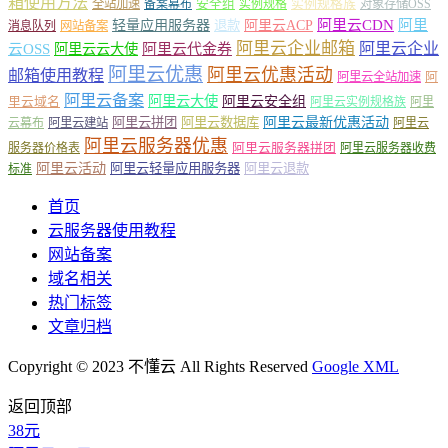
箱使用方法
安全组
实例规格族
全站加速
备案幕布
实例规格
对象存储OSS
轻量应用服务器
阿里云ACP
阿里云CDN
阿里
退款
消息队列
网站备案
阿里云企业邮箱
阿里云企业
云OSS
阿里云云大使
阿里云代金券
阿里云优惠
阿里云优惠活动
邮箱使用教程
阿
阿里云全站加速
阿里云备案
阿里云大使
阿里云安全组
里云域名
阿里云实例规格族
阿里
阿里云最新优惠活动
阿里云拼团
阿里云数据库
云幕布
阿里云建站
阿里云
阿里云服务器优惠
阿里云服务器拼团
服务器价格表
阿里云服务器收费
阿里云活动
阿里云轻量应用服务器
阿里云退款
标准
首页
云服务器使用教程
网站备案
域名相关
热门标签
文章归档
Copyright © 2023 不懂云 All Rights Reserved
Google XML
返回顶部
38元