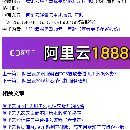
②腾讯云：
腾讯云服务器优惠价格38元1年起
（多配置可选 价
格很低）
③京东云：
京东云轻量云主机49元1年起
（2C2G/2C4G/4C8G/8C16G/16C64G配置报价）
④华为云：
华为云服务器38元一年起（查看更多配置报价）
上一篇：
阿里云黑洞服务器ECS被攻击进入黑洞怎么办？
下一篇：
阿里云2018年春节假期服务通知
相关文章
阿里云SLS日志服务SQL独享版开始收费
阿里云无影云桌面不同版本收费价格表
阿里云短信接口平台接入流程（六步走）
阿里云数据库MySQL系列基础版、高可用版和三节点企业版