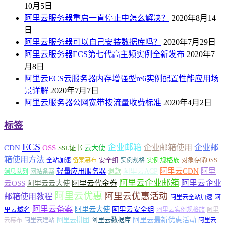
10月5日
阿里云服务器重启一直停止中怎么解决？
2020年8月14
日
阿里云服务器可以自己安装数据库吗？
2020年7月29日
阿里云服务器ECS第七代高主频实例全新发布
2020年7
月8日
阿里云ECS云服务器内存增强型re6实例配置性能应用场
景详解
2020年7月7日
阿里云服务器公网宽带按流量收费标准
2020年4月2日
标签
ECS
企业邮箱
企业邮箱使用
企业邮
CDN
OSS
云大使
SSL证书
箱使用方法
安全组
实例规格族
全站加速
备案幕布
实例规格
对象存储OSS
轻量应用服务器
阿里云ACP
阿里云CDN
阿里
退款
消息队列
网站备案
阿里云企业邮箱
阿里云企业
云OSS
阿里云云大使
阿里云代金券
阿里云优惠
阿里云优惠活动
邮箱使用教程
阿
阿里云全站加速
阿里云备案
阿里云大使
阿里云安全组
里云域名
阿里云实例规格族
阿里
阿里云最新优惠活动
阿里云拼团
阿里云数据库
云幕布
阿里云建站
阿里云