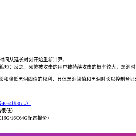
时间从延长时刻开始重新计算。
缩短；反之，频繁被攻击的用户被持续攻击的概率较大，黑洞时
时长和降低黑洞阈值的权利，具体黑洞阈值和黑洞时长以控制台显
G/4核8G...）
格很低）
/8C16G/16C64G配置报价）