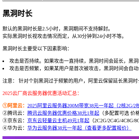
黑洞时长
默认的黑洞时长是2.5小时，黑洞期间不支持解封。
实际黑洞时长视攻击情况而定，从30分钟到24小时不等。
黑洞时长主要受以下因素影响：
攻击是否持续。如果攻击一直持续，黑洞时间会延长，黑洞
攻击是否频繁，如果某用户是首次被攻击，黑洞时间会自动
注意： 针对个别黑洞过于频繁的用户，阿里云保留延长黑洞
2025云厂商云服务器优惠活动汇总：
①阿里云：
2025阿里云服务器200M带宽38元一年起（2核2G/2核4
②腾讯云：
腾讯云服务器优惠价格38元1年起
（多配置可选 价
③京东云：
京东云轻量云主机49元1年起
（2C2G/2C4G/4C8G
④华为云：
华为云服务器38元一年起（查看更多配置报价）