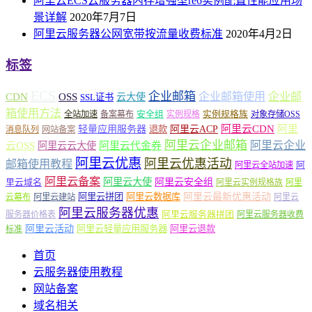
阿里云ECS云服务器内存增强型re6实例配置性能应用场
景详解
2020年7月7日
阿里云服务器公网宽带按流量收费标准
2020年4月2日
标签
ECS
企业邮箱
企业邮箱使用
企业邮
CDN
OSS
云大使
SSL证书
箱使用方法
安全组
实例规格族
全站加速
备案幕布
实例规格
对象存储OSS
轻量应用服务器
阿里云ACP
阿里云CDN
阿里
退款
消息队列
网站备案
阿里云企业邮箱
阿里云企业
云OSS
阿里云云大使
阿里云代金券
阿里云优惠
阿里云优惠活动
邮箱使用教程
阿
阿里云全站加速
阿里云备案
阿里云大使
阿里云安全组
里云域名
阿里云实例规格族
阿里
阿里云最新优惠活动
阿里云拼团
阿里云数据库
云幕布
阿里云建站
阿里云
阿里云服务器优惠
阿里云服务器拼团
服务器价格表
阿里云服务器收费
阿里云活动
阿里云轻量应用服务器
阿里云退款
标准
首页
云服务器使用教程
网站备案
域名相关