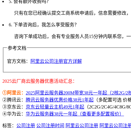
5. 会有额外收费吗？
只有在您已经确认提交工商系统申请后，信息需要修改，
6. 下单咨询后，我怎么享受服务？
咨询下单成功后，会有专业服务人员15分钟内联系您，
参考文档
官方文档：
阿里云公司注册官方详解
2025云厂商云服务器优惠活动汇总：
①阿里云：
2025阿里云服务器200M带宽38元一年起（2核2G/2核4
②腾讯云：
腾讯云服务器优惠价格38元1年起
（多配置可选 价
③京东云：
京东云轻量云主机49元1年起
（2C2G/2C4G/4C8G
④华为云：
华为云服务器38元一年起（查看更多配置报价）
标签：
公司注册
公司注册时间
阿里云公司注册
阿里云公司注