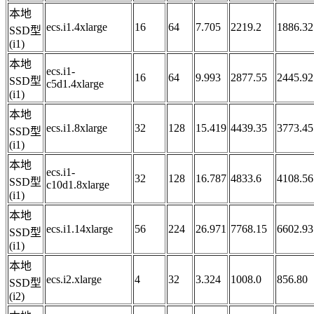
本地
ecs.i1.4xlarge
16
64
7.705
2219.2
1886.32
SSD型
(i1)
本地
ecs.i1-
16
64
9.993
2877.55
2445.92
SSD型
c5d1.4xlarge
(i1)
本地
ecs.i1.8xlarge
32
128
15.419
4439.35
3773.45
SSD型
(i1)
本地
ecs.i1-
32
128
16.787
4833.6
4108.56
SSD型
c10d1.8xlarge
(i1)
本地
ecs.i1.14xlarge
56
224
26.971
7768.15
6602.93
SSD型
(i1)
本地
ecs.i2.xlarge
4
32
3.324
1008.0
856.80
SSD型
(i2)