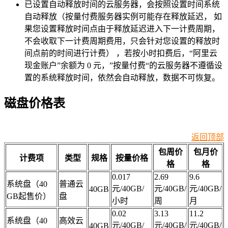
已设置自动释放时间的云服务器，会按照设置时间系统
自动释放（按量付费服务器实例可能存在释放延迟， 如
果您设置释放时间点由于释放延迟进入下一计费周期，
不会收取下一计费周期费用，只会针对您设置的释放时
间点前的时间进行计费） ，若按小时扣费后，“阿里云
现金账户”余额为 0 元，”按量付费“的云服务器不遵循设
置的系统释放时间，依然会自动释放，数据不可恢复。
磁盘价格表
返回顶部
包周价
包月价
计费项
类型
规格
按量价格
格
格
0.017
2.69
9.6
系统盘（40
普通云
元/40GB/
元/40GB/
元/40GB/
40GB
GB起售价）
盘
小时
周
月
0.02
3.13
11.2
系统盘（40
高效云
元/40GB/
元/40GB/
元/40GB/
40GB