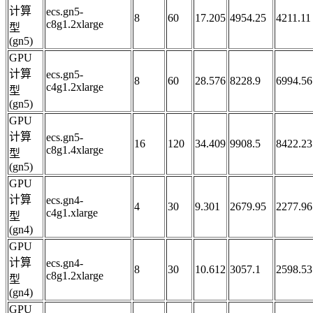
计算
ecs.gn5-
8
60
17.205
4954.25
4211.11
c8g1.2xlarge
型
(gn5)
GPU
计算
ecs.gn5-
8
60
28.576
8228.9
6994.56
c4g1.2xlarge
型
(gn5)
GPU
计算
ecs.gn5-
16
120
34.409
9908.5
8422.23
c8g1.4xlarge
型
(gn5)
GPU
计算
ecs.gn4-
4
30
9.301
2679.95
2277.96
c4g1.xlarge
型
(gn4)
GPU
计算
ecs.gn4-
8
30
10.612
3057.1
2598.53
c8g1.2xlarge
型
(gn4)
GPU