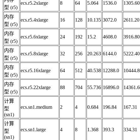
ecs.r5.2xlarge
8
64
5.064
1536.0
1305.60
型 (r5)
内存
ecs.r5.4xlarge
16
128
10.135
3072.0
2611.20
型 (r5)
内存
ecs.r5.6xlarge
24
192
15.2
4608.0
3916.80
型 (r5)
内存
ecs.r5.8xlarge
32
256
20.263
6144.0
5222.40
型 (r5)
内存
ecs.r5.16xlarge
64
512
40.538
12288.0
10444.8
型 (r5)
内存
ecs.r5.22xlarge
88
704
55.736
16896.0
14361.6
型 (r5)
计算
ecs.sn1.medium
2
4
0.684
196.84
167.31
型
(sn1)
计算
ecs.sn1.large
4
8
1.368
393.3
334.31
型
(sn1)