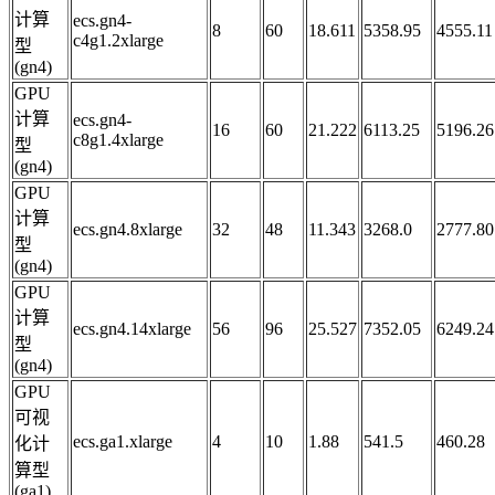
计算
ecs.gn4-
8
60
18.611
5358.95
4555.11
c4g1.2xlarge
型
(gn4)
GPU
计算
ecs.gn4-
16
60
21.222
6113.25
5196.26
c8g1.4xlarge
型
(gn4)
GPU
计算
ecs.gn4.8xlarge
32
48
11.343
3268.0
2777.80
型
(gn4)
GPU
计算
ecs.gn4.14xlarge
56
96
25.527
7352.05
6249.24
型
(gn4)
GPU
可视
ecs.ga1.xlarge
4
10
1.88
541.5
460.28
化计
算型
(ga1)