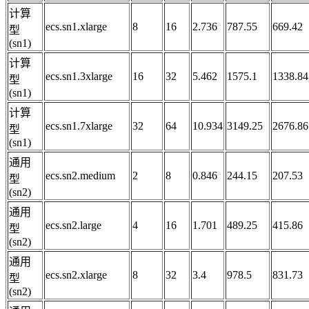
计算
ecs.sn1.xlarge
8
16
2.736
787.55
669.42
型
(sn1)
计算
ecs.sn1.3xlarge
16
32
5.462
1575.1
1338.84
型
(sn1)
计算
ecs.sn1.7xlarge
32
64
10.934
3149.25
2676.86
型
(sn1)
通用
ecs.sn2.medium
2
8
0.846
244.15
207.53
型
(sn2)
通用
ecs.sn2.large
4
16
1.701
489.25
415.86
型
(sn2)
通用
ecs.sn2.xlarge
8
32
3.4
978.5
831.73
型
(sn2)