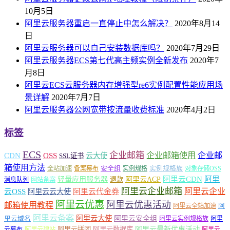
10月5日
阿里云服务器重启一直停止中怎么解决？
2020年8月14
日
阿里云服务器可以自己安装数据库吗？
2020年7月29日
阿里云服务器ECS第七代高主频实例全新发布
2020年7
月8日
阿里云ECS云服务器内存增强型re6实例配置性能应用场
景详解
2020年7月7日
阿里云服务器公网宽带按流量收费标准
2020年4月2日
标签
ECS
企业邮箱
企业邮箱使用
企业邮
CDN
OSS
云大使
SSL证书
箱使用方法
安全组
实例规格族
全站加速
备案幕布
实例规格
对象存储OSS
轻量应用服务器
阿里云ACP
阿里云CDN
阿里
退款
消息队列
网站备案
阿里云企业邮箱
阿里云企业
云OSS
阿里云云大使
阿里云代金券
阿里云优惠
阿里云优惠活动
邮箱使用教程
阿
阿里云全站加速
阿里云备案
阿里云大使
阿里云安全组
里云域名
阿里云实例规格族
阿里
阿里云最新优惠活动
阿里云拼团
阿里云数据库
云幕布
阿里云建站
阿里云