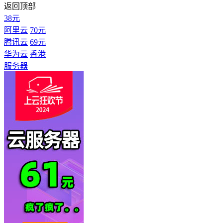
返回顶部
38元
阿里云
70元
腾讯云
69元
华为云
香港
服务器