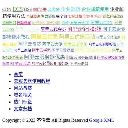
ECS
企业邮箱
企业邮箱使用
企业邮
CDN
OSS
云大使
SSL证书
箱使用方法
安全组
实例规格族
全站加速
备案幕布
实例规格
对象存储OSS
轻量应用服务器
阿里云ACP
阿里云CDN
阿里
退款
消息队列
网站备案
阿里云企业邮箱
阿里云企业
云OSS
阿里云云大使
阿里云代金券
阿里云优惠
阿里云优惠活动
邮箱使用教程
阿
阿里云全站加速
阿里云备案
阿里云大使
阿里云安全组
里云域名
阿里云实例规格族
阿里
阿里云最新优惠活动
阿里云拼团
阿里云数据库
云幕布
阿里云建站
阿里云
阿里云服务器优惠
阿里云服务器拼团
服务器价格表
阿里云服务器收费
阿里云活动
阿里云轻量应用服务器
阿里云退款
标准
首页
云服务器使用教程
网站备案
域名相关
热门标签
文章归档
Copyright © 2023 不懂云 All Rights Reserved
Google XML