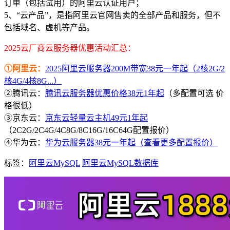
订单（包括试用）的阿里云认证用户；
5、“云产品”，是指阿里云官网售卖的全部产品和服务，但不
包括域名、虚机等产品。
2025云厂商云服务器优惠活动汇总：
①阿里云：
2025阿里云服务器200M带宽38元一年起（2核2G/2
核4G/4核8G...）
②腾讯云：
腾讯云服务器优惠价格38元1年起
（多配置可选 价
格很低）
③京东云：
京东云轻量云主机49元1年起
（2C2G/2C4G/4C8G/8C16G/16C64G配置报价）
④华为云：
华为云服务器38元一年起（查看更多配置报价）
标签：
阿里云MySQL
阿里云MySQL数据库