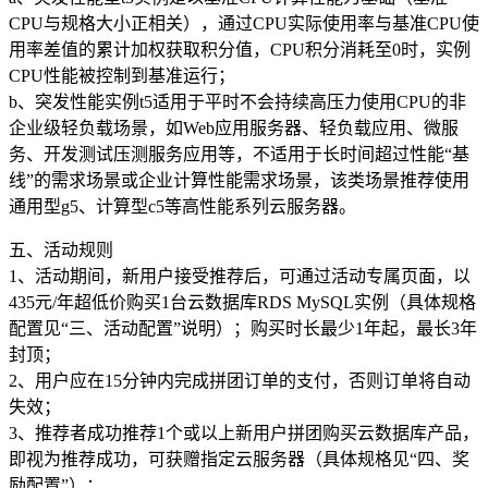
CPU与规格大小正相关），通过CPU实际使用率与基准CPU使
用率差值的累计加权获取积分值，CPU积分消耗至0时，实例
CPU性能被控制到基准运行；
b、突发性能实例t5适用于平时不会持续高压力使用CPU的非
企业级轻负载场景，如Web应用服务器、轻负载应用、微服
务、开发测试压测服务应用等，不适用于长时间超过性能“基
线”的需求场景或企业计算性能需求场景，该类场景推荐使用
通用型g5、计算型c5等高性能系列云服务器。
五、活动规则
1、活动期间，新用户接受推荐后，可通过活动专属页面，以
435元/年超低价购买1台云数据库RDS MySQL实例（具体规格
配置见“三、活动配置”说明）；购买时长最少1年起，最长3年
封顶；
2、用户应在15分钟内完成拼团订单的支付，否则订单将自动
失效；
3、推荐者成功推荐1个或以上新用户拼团购买云数据库产品，
即视为推荐成功，可获赠指定云服务器（具体规格见“四、奖
励配置”）；