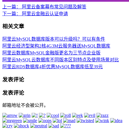
上一篇：
阿里云备案幕布常见问题及解答
下一篇：
阿里云金融云认证申请
相关文章
阿里云MySQL数据库版本可以升级吗？可以有条件
阿里云经济型架构2核4G3M云服务器送MySQL数据库
阿里云数据库MySQL金融版更名为三节点企业版
阿里云MySQL云数据库不同版本区别特点及使用场景对比
阿里云RDS数据库4折优惠MySQL数据库低至39元
发表评论
发表评论
邮箱地址不会被公开。