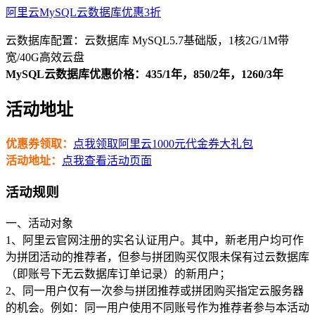
阿里云MySQL云数据库优惠3折
云数据库配置：云数据库 MySQL5.7基础版，1核2G/1M带
宽/40G高效云盘
MySQL云数据库优惠价格：435/1年，850/2年，1260/3年
活动地址
优惠券领取：
点我领取阿里云1000元代金券大礼包
活动地址：
点我查看活动页面
活动规则
一、活动对象
1、阿里云官网注册的实名认证用户。其中，新老用户均可作
为拼团活动的推荐者，但参与拼团购买仅限未保有过云数据库
（即账号下无云数据库订单记录）的新用户；
2、同一用户仅有一次参与拼团推荐或拼团购买指定云服务器
的机会。例如：同一用户使用不同账号作为推荐者参与本活动