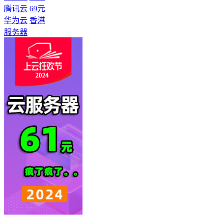
腾讯云
69元
华为云
香港
服务器