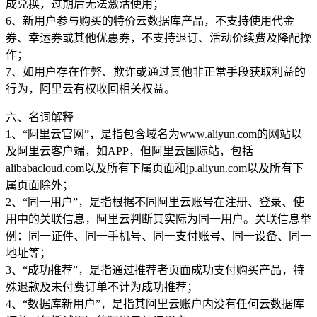
成兑换，过期后无法激活使用；
6、新用户参与购买的特价云数据库产品，不支持使用代金
券、幸运券或其他优惠券，不支持退订、活动价续费及降配操
作；
7、如用户存在作弊、欺诈或通过其他非正常手段获取利益的
行为，阿里云有权收回相关权益。
六、名词解释
1、“阿里云官网”，是指包含域名为www.aliyun.com的网站以
及阿里云客户端，如APP，但阿里云国际站，包括
alibabacloud.com以及所有下属页面和jp.aliyun.com以及所有下
属页面除外；
2、“同一用户”，是指根据不同阿里云账号在注册、登录、使
用中的关联信息，阿里云判断其实际为同一用户。关联信息举
例：同一证件、同一手机号、同一支付账号、同一设备、同一
地址等；
3、“成功推荐”，是指通过推荐者页面成功支付购买产品，特
殊退款及未付费订单不计为成功推荐；
4、“数据库新用户”，是指其阿里云账户内没有任何云数据库