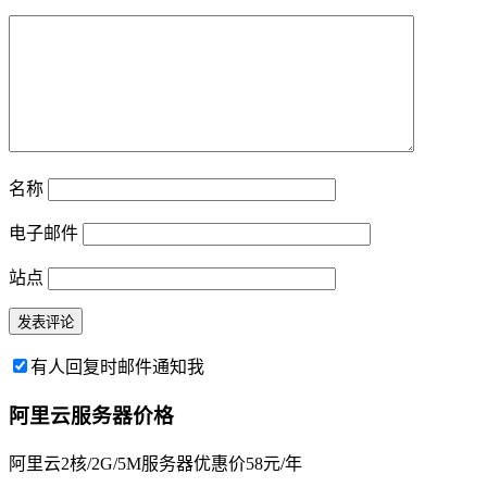
名称
电子邮件
站点
有人回复时邮件通知我
阿里云服务器价格
阿里云2核/2G/5M服务器优惠价58元/年