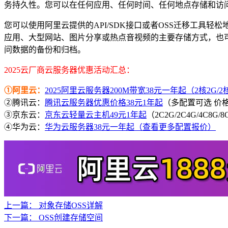
务持久性。您可以在任何应用、任何时间、任何地点存储和访问
您可以使用阿里云提供的API/SDK接口或者OSS迁移工具轻松
应用、大型网站、图片分享或热点音视频的主要存储方式，也可以选择成
问数据的备份和归档。
2025云厂商云服务器优惠活动汇总：
①阿里云：
2025阿里云服务器200M带宽38元一年起（2核2G/2核4
②腾讯云：
腾讯云服务器优惠价格38元1年起
（多配置可选 价
③京东云：
京东云轻量云主机49元1年起
（2C2G/2C4G/4C8G
④华为云：
华为云服务器38元一年起（查看更多配置报价）
上一篇：
对象存储OSS详解
下一篇：
OSS创建存储空间