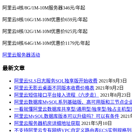
阿里云4核/8G/1M-10M服务器346元/年起
阿里云8核/16G/1M-10M优惠价659元/年起
阿里云8核/32G/1M-10M优惠价925元/年起
阿里云8核/64G/1M-10M优惠价1179元/年起
阿里云服务器活动
最新文章
阿里云SLS日志服务SQL独享版开始收费
2021年9月3日
阿里云无影云桌面不同版本收费价格表
2021年9月2日
阿里云短信接口平台接入流程（六步走）
2021年8月23日
阿里云数据库MySQL系列基础版、高可用版和三节点企
一看就懂阿里云数据库共享型/通用型/独享型/独占主机型
阿里云MySQL数据库版本可以升级吗？可以有条件
202
阿里云服务器机房详细地址获取
2021年5月10日
不支持阿里云专有网络VPC自定义路由表ECS实例规格列