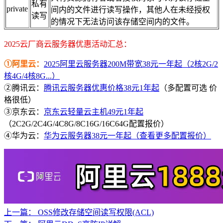
私有
private
间内的文件进行读写操作，其他人在未经授权
读写
的情况下无法访问该存储空间内的文件。
2025云厂商云服务器优惠活动汇总：
①阿里云：
2025阿里云服务器200M带宽38元一年起（2核2G/2
核4G/4核8G...）
②腾讯云：
腾讯云服务器优惠价格38元1年起
（多配置可选 价
格很低）
③京东云：
京东云轻量云主机49元1年起
（2C2G/2C4G/4C8G/8C16G/16C64G配置报价）
④华为云：
华为云服务器38元一年起（查看更多配置报价）
上一篇：
OSS修改存储空间读写权限(ACL)