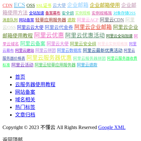
ECS
企业邮箱
企业邮箱使用
企业邮
CDN
OSS
云大使
SSL证书
箱使用方法
安全组
实例规格族
全站加速
备案幕布
实例规格
对象存储OSS
轻量应用服务器
阿里云ACP
阿里云CDN
阿里
退款
消息队列
网站备案
阿里云企业邮箱
阿里云企业
云OSS
阿里云云大使
阿里云代金券
阿里云优惠
阿里云优惠活动
邮箱使用教程
阿
阿里云全站加速
阿里云备案
阿里云大使
阿里云安全组
里云域名
阿里云实例规格族
阿里
阿里云最新优惠活动
阿里云拼团
阿里云数据库
云幕布
阿里云建站
阿里云
阿里云服务器优惠
阿里云服务器拼团
服务器价格表
阿里云服务器收费
阿里云活动
阿里云轻量应用服务器
阿里云退款
标准
首页
云服务器使用教程
网站备案
域名相关
热门标签
文章归档
Copyright © 2023 不懂云 All Rights Reserved
Google XML
返回顶部