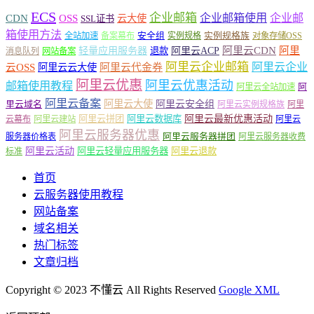
ECS
企业邮箱
企业邮箱使用
企业邮
CDN
OSS
云大使
SSL证书
箱使用方法
安全组
实例规格族
全站加速
备案幕布
实例规格
对象存储OSS
轻量应用服务器
阿里云ACP
阿里云CDN
阿里
退款
消息队列
网站备案
阿里云企业邮箱
阿里云企业
云OSS
阿里云云大使
阿里云代金券
阿里云优惠
阿里云优惠活动
邮箱使用教程
阿
阿里云全站加速
阿里云备案
阿里云大使
阿里云安全组
里云域名
阿里云实例规格族
阿里
阿里云最新优惠活动
阿里云拼团
阿里云数据库
云幕布
阿里云建站
阿里云
阿里云服务器优惠
阿里云服务器拼团
服务器价格表
阿里云服务器收费
阿里云活动
阿里云轻量应用服务器
阿里云退款
标准
首页
云服务器使用教程
网站备案
域名相关
热门标签
文章归档
Copyright © 2023 不懂云 All Rights Reserved
Google XML