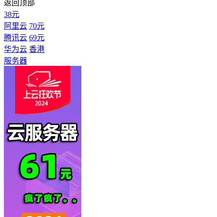
返回顶部
38元
阿里云
70元
腾讯云
69元
华为云
香港
服务器