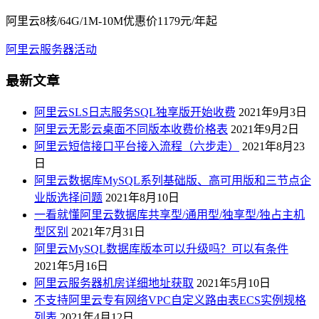
阿里云8核/64G/1M-10M优惠价1179元/年起
阿里云服务器活动
最新文章
阿里云SLS日志服务SQL独享版开始收费
2021年9月3日
阿里云无影云桌面不同版本收费价格表
2021年9月2日
阿里云短信接口平台接入流程（六步走）
2021年8月23
日
阿里云数据库MySQL系列基础版、高可用版和三节点企
业版选择问题
2021年8月10日
一看就懂阿里云数据库共享型/通用型/独享型/独占主机
型区别
2021年7月31日
阿里云MySQL数据库版本可以升级吗？可以有条件
2021年5月16日
阿里云服务器机房详细地址获取
2021年5月10日
不支持阿里云专有网络VPC自定义路由表ECS实例规格
列表
2021年4月12日