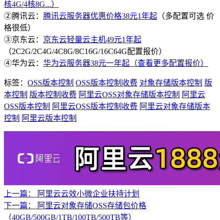
核4G/4核8G...）
②腾讯云：
腾讯云服务器优惠价格38元1年起
（多配置可选 价
格很低）
③京东云：
京东云轻量云主机49元1年起
（2C2G/2C4G/4C8G/8C16G/16C64G配置报价）
④华为云：
华为云服务器38元一年起（查看更多配置报价）
标签：
OSS版本控制
OSS版本控制收费
对象存储版本控制
版
本控制
版本控制收费
阿里云OSS对象存储版本控制
阿里云
OSS版本控制
阿里云OSS版本控制收费
阿里云对象存储版本
控制
阿里云版本控制
上一篇：
阿里云云效小微企业扶持计划
下一篇：
阿里云对象存储OSS存储包价格
（40GB/500GB/1TB/100TB/500TB等）