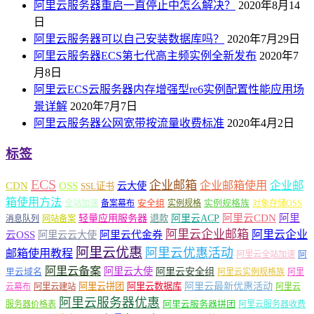
阿里云服务器重启一直停止中怎么解决？
2020年8月14
日
阿里云服务器可以自己安装数据库吗？
2020年7月29日
阿里云服务器ECS第七代高主频实例全新发布
2020年7
月8日
阿里云ECS云服务器内存增强型re6实例配置性能应用场
景详解
2020年7月7日
阿里云服务器公网宽带按流量收费标准
2020年4月2日
标签
ECS
企业邮箱
企业邮箱使用
企业邮
CDN
OSS
云大使
SSL证书
箱使用方法
安全组
实例规格族
全站加速
备案幕布
实例规格
对象存储OSS
轻量应用服务器
阿里云ACP
阿里云CDN
阿里
退款
消息队列
网站备案
阿里云企业邮箱
阿里云企业
云OSS
阿里云云大使
阿里云代金券
阿里云优惠
阿里云优惠活动
邮箱使用教程
阿
阿里云全站加速
阿里云备案
阿里云大使
阿里云安全组
里云域名
阿里云实例规格族
阿里
阿里云最新优惠活动
阿里云拼团
阿里云数据库
云幕布
阿里云建站
阿里云
阿里云服务器优惠
阿里云服务器拼团
服务器价格表
阿里云服务器收费