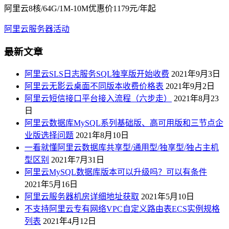
阿里云8核/64G/1M-10M优惠价1179元/年起
阿里云服务器活动
最新文章
阿里云SLS日志服务SQL独享版开始收费
2021年9月3日
阿里云无影云桌面不同版本收费价格表
2021年9月2日
阿里云短信接口平台接入流程（六步走）
2021年8月23
日
阿里云数据库MySQL系列基础版、高可用版和三节点企
业版选择问题
2021年8月10日
一看就懂阿里云数据库共享型/通用型/独享型/独占主机
型区别
2021年7月31日
阿里云MySQL数据库版本可以升级吗？可以有条件
2021年5月16日
阿里云服务器机房详细地址获取
2021年5月10日
不支持阿里云专有网络VPC自定义路由表ECS实例规格
列表
2021年4月12日