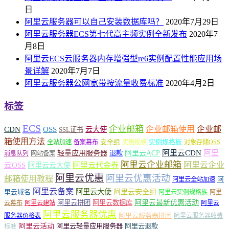
日
阿里云服务器可以自己安装数据库吗？
2020年7月29日
阿里云服务器ECS第七代高主频实例全新发布
2020年7
月8日
阿里云ECS云服务器内存增强型re6实例配置性能应用场
景详解
2020年7月7日
阿里云服务器公网宽带按流量收费标准
2020年4月2日
标签
ECS
企业邮箱
企业邮箱使用
企业邮
CDN
OSS
云大使
SSL证书
箱使用方法
安全组
实例规格族
全站加速
备案幕布
实例规格
对象存储OSS
轻量应用服务器
阿里云ACP
阿里云CDN
阿里
退款
消息队列
网站备案
阿里云企业邮箱
阿里云企业
云OSS
阿里云云大使
阿里云代金券
阿里云优惠
阿里云优惠活动
邮箱使用教程
阿
阿里云全站加速
阿里云备案
阿里云大使
阿里云安全组
里云域名
阿里云实例规格族
阿里
阿里云最新优惠活动
阿里云拼团
阿里云数据库
云幕布
阿里云建站
阿里云
阿里云服务器优惠
阿里云服务器拼团
服务器价格表
阿里云服务器收费
阿里云活动
阿里云轻量应用服务器
阿里云退款
标准