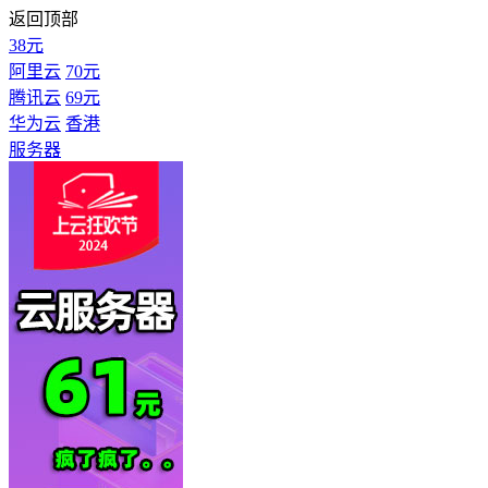
返回顶部
38元
阿里云
70元
腾讯云
69元
华为云
香港
服务器