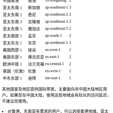
cn-hongkong
2
中国香港
香港
ap-southeast-1
3
亚太东南 1
新加坡
ap-southeast-2
2
亚太东南 2
悉尼
ap-southeast-3
2
亚太东南 3
吉隆坡
ap-southeast-5
2
亚太东南 5
雅加达
ap-south-1
2
亚太南部 1
孟买
ap-northeast-1
2
亚太东北 1
东京
us-west-1
2
美国西部 1
硅谷
us-east-1
2
美国东部 1
弗吉尼亚
eu-central-1
2
欧洲中部 1
法兰克福
eu-west-1
2
英国（伦敦）
伦敦
me-east-1
1
中东东部 1
迪拜
其他国家及地区提供国际带宽，主要面向非中国大陆地区用
户。如果您在中国大陆，使用这些地域会有较长的访问延迟，
不建议您使用。
对香港、东南亚有需求的用户，可以选择香港地域、亚太