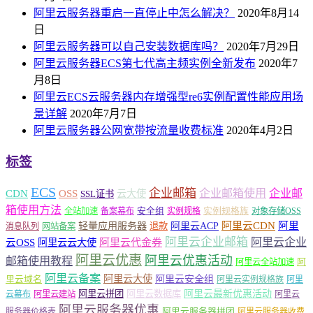
阿里云服务器重启一直停止中怎么解决？
2020年8月14
日
阿里云服务器可以自己安装数据库吗？
2020年7月29日
阿里云服务器ECS第七代高主频实例全新发布
2020年7
月8日
阿里云ECS云服务器内存增强型re6实例配置性能应用场
景详解
2020年7月7日
阿里云服务器公网宽带按流量收费标准
2020年4月2日
标签
ECS
企业邮箱
企业邮箱使用
企业邮
CDN
OSS
云大使
SSL证书
箱使用方法
安全组
实例规格族
全站加速
备案幕布
实例规格
对象存储OSS
轻量应用服务器
阿里云ACP
阿里云CDN
阿里
退款
消息队列
网站备案
阿里云企业邮箱
阿里云企业
云OSS
阿里云云大使
阿里云代金券
阿里云优惠
阿里云优惠活动
邮箱使用教程
阿
阿里云全站加速
阿里云备案
阿里云大使
阿里云安全组
里云域名
阿里云实例规格族
阿里
阿里云最新优惠活动
阿里云拼团
阿里云数据库
云幕布
阿里云建站
阿里云
阿里云服务器优惠
阿里云服务器拼团
服务器价格表
阿里云服务器收费