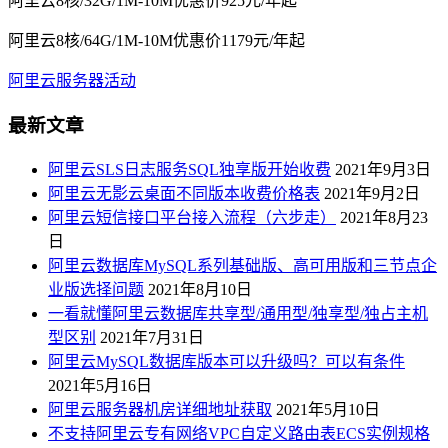
阿里云8核/32G/1M-10M优惠价925元/年起
阿里云8核/64G/1M-10M优惠价1179元/年起
阿里云服务器活动
最新文章
阿里云SLS日志服务SQL独享版开始收费
2021年9月3日
阿里云无影云桌面不同版本收费价格表
2021年9月2日
阿里云短信接口平台接入流程（六步走）
2021年8月23
日
阿里云数据库MySQL系列基础版、高可用版和三节点企
业版选择问题
2021年8月10日
一看就懂阿里云数据库共享型/通用型/独享型/独占主机
型区别
2021年7月31日
阿里云MySQL数据库版本可以升级吗？可以有条件
2021年5月16日
阿里云服务器机房详细地址获取
2021年5月10日
不支持阿里云专有网络VPC自定义路由表ECS实例规格