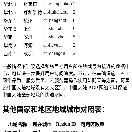
cn-zhangjiakou
2
华北 3
张家口
cn-huhehaote
2
华北 5
呼和浩特
cn-hangzhou
8
华东 1
杭州
cn-shanghai
6
华东 2
上海
cn-shenzhen
5
华南 1
深圳
cn-heyuan
2
华南 2
河源
cn-chengdu
2
西南 1
成都
一般情况下建议选择和您目标用户所在地域最为接近的数据中
心，可以进一步提升用户访问速度。不过，在基础设施、BGP
网络品质、服务质量、云服务器操作使用与配置等方面，阿里
云中国大陆地域没有太大区别。中国大陆 BGP 网络可以保证
中国大陆全部地域的快速访问。
其他国家和地区地域城市对照表：
Region ID
地域名称
所在城市
可用区数量