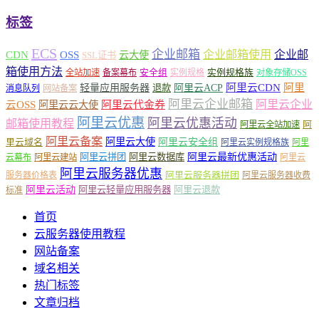
标签
ECS
企业邮箱
企业邮箱使用
企业邮
CDN
OSS
云大使
SSL证书
箱使用方法
安全组
实例规格族
全站加速
备案幕布
实例规格
对象存储OSS
轻量应用服务器
阿里云ACP
阿里云CDN
阿里
退款
消息队列
网站备案
阿里云企业邮箱
阿里云企业
云OSS
阿里云云大使
阿里云代金券
阿里云优惠
阿里云优惠活动
邮箱使用教程
阿
阿里云全站加速
阿里云备案
阿里云大使
阿里云安全组
里云域名
阿里云实例规格族
阿里
阿里云最新优惠活动
阿里云拼团
阿里云数据库
云幕布
阿里云建站
阿里云
阿里云服务器优惠
阿里云服务器拼团
服务器价格表
阿里云服务器收费
阿里云活动
阿里云轻量应用服务器
阿里云退款
标准
首页
云服务器使用教程
网站备案
域名相关
热门标签
文章归档