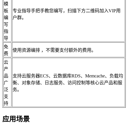
模
板
专业指导手把手教您编写，扫描下方二维码加入VIP用
编
户群。
写
指
导
免
使用资源编排 ，不需要支付额外的费用。
费
云
产
品
支持云服务器ECS、云数据库RDS、Memcache、负载均
广
衡、对象存储、日志服务、访问控制等核心云产品和服
泛
务。
支
持
应用场景