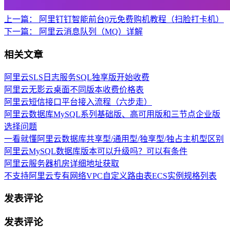
上一篇：
阿里钉钉智能前台0元免费购机教程（扫脸打卡机）
下一篇：
阿里云消息队列（MQ）详解
相关文章
阿里云SLS日志服务SQL独享版开始收费
阿里云无影云桌面不同版本收费价格表
阿里云短信接口平台接入流程（六步走）
阿里云数据库MySQL系列基础版、高可用版和三节点企业版
选择问题
一看就懂阿里云数据库共享型/通用型/独享型/独占主机型区别
阿里云MySQL数据库版本可以升级吗？可以有条件
阿里云服务器机房详细地址获取
不支持阿里云专有网络VPC自定义路由表ECS实例规格列表
发表评论
发表评论