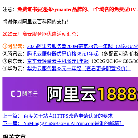
注意：
免费证书要选择Symantec品牌的、1个域名的免费型D
感谢你对阿里云百科网的支持！
2025云厂商云服务器优惠活动汇总：
①阿里云：
2025阿里云服务器200M带宽38元一年起（2核2G/2核4
②腾讯云：
腾讯云服务器优惠价格38元1年起
（多配置可选 价
③京东云：
京东云轻量云主机49元1年起
（2C2G/2C4G/4C8G
④华为云：
华为云服务器38元一年起（查看更多配置报价）
上一篇：
百度关于站点HTTPS改造申请认证的要求
下一篇：
YuMing@YinSiBaoHu.AliYun.com是谁的邮箱？
相关文章