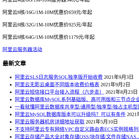
阿里云8核/16G/1M-10M优惠价659元/年起
阿里云8核/32G/1M-10M优惠价925元/年起
阿里云8核/64G/1M-10M优惠价1179元/年起
阿里云服务器活动
最新文章
阿里云SLS日志服务SQL独享版开始收费
2021年9月3日
阿里云无影云桌面不同版本收费价格表
2021年9月2日
阿里云短信接口平台接入流程（六步走）
2021年8月23日
阿里云数据库MySQL系列基础版、高可用版和三节点企
一看就懂阿里云数据库共享型/通用型/独享型/独占主机型
阿里云MySQL数据库版本可以升级吗？可以有条件
202
阿里云服务器机房详细地址获取
2021年5月10日
不支持阿里云专有网络VPC自定义路由表ECS实例规格列
阿里云存储产品大全对象存储OSS/块存储/文件存储NAS