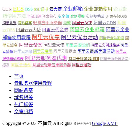
ECS
企业邮箱
企业邮箱使用
企业邮
CDN
OSS
云大使
SSL证书
箱使用方法
安全组
实例规格族
全站加速
备案幕布
实例规格
对象存储OSS
轻量应用服务器
阿里云ACP
阿里云CDN
阿里
退款
消息队列
网站备案
阿里云企业邮箱
阿里云企业
云OSS
阿里云云大使
阿里云代金券
阿里云优惠
阿里云优惠活动
邮箱使用教程
阿
阿里云全站加速
阿里云备案
阿里云大使
阿里云安全组
里云域名
阿里云实例规格族
阿里
阿里云最新优惠活动
阿里云拼团
阿里云数据库
云幕布
阿里云建站
阿里云
阿里云服务器优惠
阿里云服务器拼团
服务器价格表
阿里云服务器收费
阿里云活动
阿里云轻量应用服务器
阿里云退款
标准
首页
云服务器使用教程
网站备案
域名相关
热门标签
文章归档
Copyright © 2023 不懂云 All Rights Reserved
Google XML