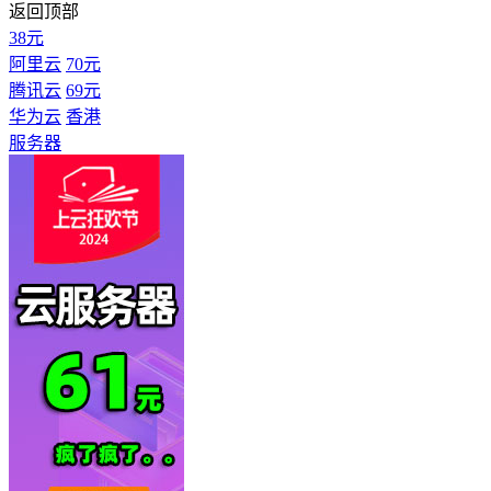
返回顶部
38元
阿里云
70元
腾讯云
69元
华为云
香港
服务器