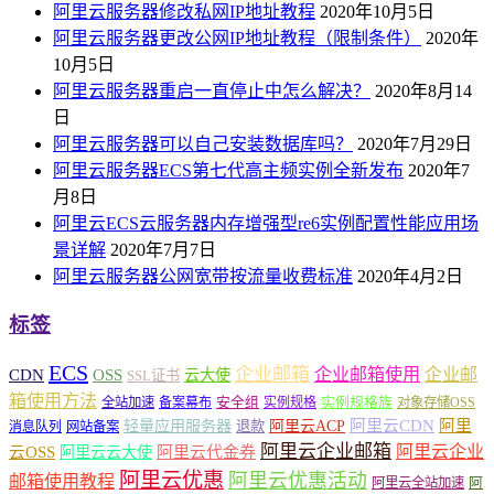
阿里云服务器修改私网IP地址教程
2020年10月5日
阿里云服务器更改公网IP地址教程（限制条件）
2020年
10月5日
阿里云服务器重启一直停止中怎么解决？
2020年8月14
日
阿里云服务器可以自己安装数据库吗？
2020年7月29日
阿里云服务器ECS第七代高主频实例全新发布
2020年7
月8日
阿里云ECS云服务器内存增强型re6实例配置性能应用场
景详解
2020年7月7日
阿里云服务器公网宽带按流量收费标准
2020年4月2日
标签
ECS
企业邮箱
企业邮箱使用
企业邮
CDN
OSS
云大使
SSL证书
箱使用方法
安全组
实例规格族
全站加速
备案幕布
实例规格
对象存储OSS
轻量应用服务器
阿里云ACP
阿里云CDN
阿里
退款
消息队列
网站备案
阿里云企业邮箱
阿里云企业
云OSS
阿里云云大使
阿里云代金券
阿里云优惠
阿里云优惠活动
邮箱使用教程
阿
阿里云全站加速