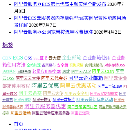
阿里云服务器ECS第七代高主频实例全新发布
2020年7
月8日
阿里云ECS云服务器内存增强型re6实例配置性能应用场
景详解
2020年7月7日
阿里云服务器公网宽带按流量收费标准
2020年4月2日
标签
ECS
企业邮箱
企业邮箱使用
企业邮
CDN
OSS
云大使
SSL证书
箱使用方法
安全组
实例规格族
全站加速
备案幕布
实例规格
对象存储OSS
轻量应用服务器
阿里云ACP
阿里云CDN
阿里
退款
消息队列
网站备案
阿里云企业邮箱
阿里云企业
云OSS
阿里云云大使
阿里云代金券
阿里云优惠
阿里云优惠活动
邮箱使用教程
阿
阿里云全站加速
阿里云备案
阿里云大使
阿里云安全组
里云域名
阿里云实例规格族
阿里
阿里云最新优惠活动
阿里云拼团
阿里云数据库
云幕布
阿里云建站
阿里云
阿里云服务器优惠
阿里云服务器拼团
服务器价格表
阿里云服务器收费
阿里云活动
阿里云轻量应用服务器
阿里云退款
标准
首页