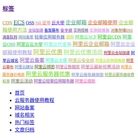
标签
ECS
企业邮箱
企业邮箱使用
企业邮
CDN
OSS
云大使
SSL证书
箱使用方法
安全组
实例规格族
全站加速
备案幕布
实例规格
对象存储OSS
轻量应用服务器
阿里云ACP
阿里云CDN
阿里
退款
消息队列
网站备案
阿里云企业邮箱
阿里云企业
云OSS
阿里云云大使
阿里云代金券
阿里云优惠
阿里云优惠活动
邮箱使用教程
阿
阿里云全站加速
阿里云备案
阿里云大使
阿里云安全组
里云域名
阿里云实例规格族
阿里
阿里云最新优惠活动
阿里云拼团
阿里云数据库
云幕布
阿里云建站
阿里云
阿里云服务器优惠
阿里云服务器拼团
服务器价格表
阿里云服务器收费
阿里云活动
阿里云轻量应用服务器
阿里云退款
标准
首页
云服务器使用教程
网站备案
域名相关
热门标签
文章归档