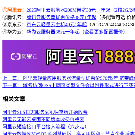
①阿里云：
2025阿里云服务器200M带宽38元一年起（2核2G/2核4
②腾讯云：
腾讯云服务器优惠价格38元1年起
（多配置可选 价
③京东云：
京东云轻量云主机49元1年起
（2C2G/2C4G/4C8G
④华为云：
华为云服务器38元一年起（查看更多配置报价）
上一篇：
阿里云轻量应用服务器流量型优惠价570元/年 宽带峰
下一篇：
域名访问OSS上网页类型文件会以附件形式进行下载
相关文章
阿里云SLS日志服务SQL独享版开始收费
阿里云无影云桌面不同版本收费价格表
阿里云短信接口平台接入流程（六步走）
阿里云数据库MySQL系列基础版、高可用版和三节点企业版选