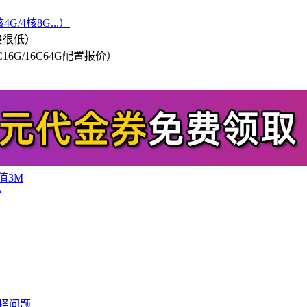
G/4核8G...）
格很低）
/8C16G/16C64G配置报价）
值3M
？
择问题