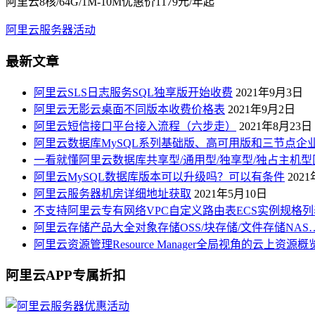
阿里云8核/64G/1M-10M优惠价1179元/年起
阿里云服务器活动
最新文章
阿里云SLS日志服务SQL独享版开始收费
2021年9月3日
阿里云无影云桌面不同版本收费价格表
2021年9月2日
阿里云短信接口平台接入流程（六步走）
2021年8月23日
阿里云数据库MySQL系列基础版、高可用版和三节点企
一看就懂阿里云数据库共享型/通用型/独享型/独占主机型
阿里云MySQL数据库版本可以升级吗？可以有条件
202
阿里云服务器机房详细地址获取
2021年5月10日
不支持阿里云专有网络VPC自定义路由表ECS实例规格列
阿里云存储产品大全对象存储OSS/块存储/文件存储NAS
阿里云资源管理Resource Manager全局视角的云上资源
阿里云APP专属折扣