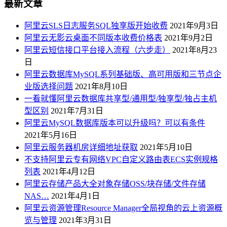
最新文章
阿里云SLS日志服务SQL独享版开始收费
2021年9月3日
阿里云无影云桌面不同版本收费价格表
2021年9月2日
阿里云短信接口平台接入流程（六步走）
2021年8月23
日
阿里云数据库MySQL系列基础版、高可用版和三节点企
业版选择问题
2021年8月10日
一看就懂阿里云数据库共享型/通用型/独享型/独占主机
型区别
2021年7月31日
阿里云MySQL数据库版本可以升级吗？可以有条件
2021年5月16日
阿里云服务器机房详细地址获取
2021年5月10日
不支持阿里云专有网络VPC自定义路由表ECS实例规格
列表
2021年4月12日
阿里云存储产品大全对象存储OSS/块存储/文件存储
NAS…
2021年4月1日
阿里云资源管理Resource Manager全局视角的云上资源概
览与管理
2021年3月31日