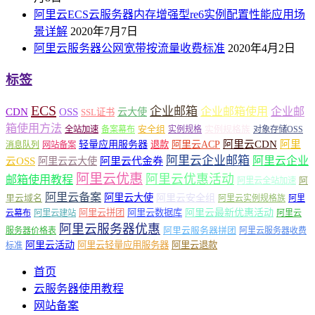
阿里云ECS云服务器内存增强型re6实例配置性能应用场
景详解
2020年7月7日
阿里云服务器公网宽带按流量收费标准
2020年4月2日
标签
ECS
企业邮箱
企业邮箱使用
企业邮
CDN
OSS
云大使
SSL证书
箱使用方法
安全组
实例规格族
全站加速
备案幕布
实例规格
对象存储OSS
轻量应用服务器
阿里云ACP
阿里云CDN
阿里
退款
消息队列
网站备案
阿里云企业邮箱
阿里云企业
云OSS
阿里云云大使
阿里云代金券
阿里云优惠
阿里云优惠活动
邮箱使用教程
阿
阿里云全站加速
阿里云备案
阿里云大使
阿里云安全组
里云域名
阿里云实例规格族
阿里
阿里云最新优惠活动
阿里云拼团
阿里云数据库
云幕布
阿里云建站
阿里云
阿里云服务器优惠
阿里云服务器拼团
服务器价格表
阿里云服务器收费
阿里云活动
阿里云轻量应用服务器
阿里云退款
标准
首页
云服务器使用教程
网站备案