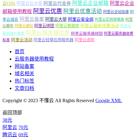
阿里云企业邮箱
阿里云企业
云OSS
阿里云云大使
阿里云代金券
阿里云优惠
阿里云优惠活动
邮箱使用教程
阿
阿里云全站加速
阿里云备案
阿里云大使
阿里云安全组
里云域名
阿里云实例规格族
阿里
阿里云最新优惠活动
阿里云拼团
阿里云数据库
云幕布
阿里云建站
阿里云
阿里云服务器优惠
阿里云服务器拼团
服务器价格表
阿里云服务器收费
阿里云活动
阿里云轻量应用服务器
阿里云退款
标准
首页
云服务器使用教程
网站备案
域名相关
热门标签
文章归档
Copyright © 2023 不懂云 All Rights Reserved
Google XML
返回顶部
38元
阿里云
70元
腾讯云
69元