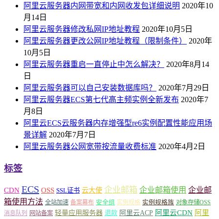
阿里云服务器内网带宽和内网收发包详细说明
2020年10
月14日
阿里云服务器修改私网IP地址教程
2020年10月5日
阿里云服务器更改公网IP地址教程（限制条件）
2020年
10月5日
阿里云服务器重启一直停止中怎么解决？
2020年8月14
日
阿里云服务器可以自己安装数据库吗？
2020年7月29日
阿里云服务器ECS第七代高主频实例全新发布
2020年7
月8日
阿里云ECS云服务器内存增强型re6实例配置性能应用场
景详解
2020年7月7日
阿里云服务器公网宽带按流量收费标准
2020年4月2日
标签
ECS
企业邮箱
企业邮箱使用
企业邮
CDN
OSS
云大使
SSL证书
箱使用方法
安全组
实例规格族
全站加速
备案幕布
实例规格
对象存储OSS
轻量应用服务器
阿里云ACP
阿里云CDN
阿里
退款
消息队列
网站备案