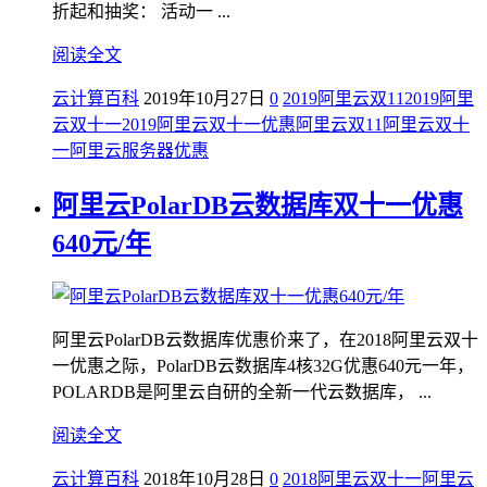
折起和抽奖： 活动一 ...
阅读全文
云计算百科
2019年10月27日
0
2019阿里云双11
2019阿里
云双十一
2019阿里云双十一优惠
阿里云双11
阿里云双十
一
阿里云服务器优惠
阿里云PolarDB云数据库双十一优惠
640元/年
阿里云PolarDB云数据库优惠价来了，在2018阿里云双十
一优惠之际，PolarDB云数据库4核32G优惠640元一年，
POLARDB是阿里云自研的全新一代云数据库， ...
阅读全文
云计算百科
2018年10月28日
0
2018阿里云双十一
阿里云