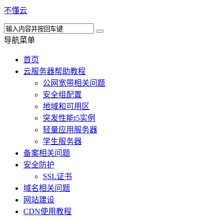
不懂云
导航菜单
首页
云服务器帮助教程
公网宽带相关问题
安全组配置
地域和可用区
突发性能t5实例
轻量应用服务器
学生服务器
备案相关问题
安全防护
SSL证书
域名相关问题
网站建设
CDN使用教程