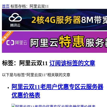
首页
标签存档：阿里云双11
标签：阿里云双11
订阅该标签的文章
以下是与标签“阿里云双11”相关联的文章
阿里云双11老用户优惠专区云服务器
优惠价格表