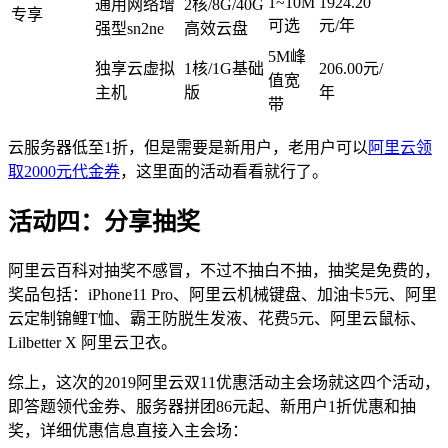
1~10M
1924.20
通用网络增
2核/8G/40G
专享
可选
元/年
强型sn2ne
高效云盘
5M峰
独享云虚拟
1核/1G基础
206.00元/
值宽
主机
版
年
带
云服务器低至1折，但是需要是新用户，老用户可以
阿里云领
取2000元代金券
，这里面的活动看看就行了。
活动四：分享抽奖
阿里云百科对抽奖不感冒，不过不抽白不抽，抽奖是免费的，
奖品包括：iPhone11 Pro、阿里云机械键盘、加油卡5元、阿里
云定制锦鲤T恤、霸王防脱生发液、花费5元、阿里云鼠标、
Lilbetter X 阿里云卫衣。
综上，这次的2019阿里云双11优惠活动主会场就这四个活动，
即答题领代金券、服务器拼团86元起、新用户1折优惠和抽
奖，详细优惠信息直接入主会场：