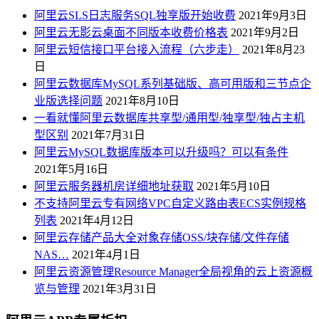
阿里云SLS日志服务SQL独享版开始收费
2021年9月3日
阿里云无影云桌面不同版本收费价格表
2021年9月2日
阿里云短信接口平台接入流程（六步走）
2021年8月23
日
阿里云数据库MySQL系列基础版、高可用版和三节点企
业版选择问题
2021年8月10日
一看就懂阿里云数据库共享型/通用型/独享型/独占主机
型区别
2021年7月31日
阿里云MySQL数据库版本可以升级吗？可以有条件
2021年5月16日
阿里云服务器机房详细地址获取
2021年5月10日
不支持阿里云专有网络VPC自定义路由表ECS实例规格
列表
2021年4月12日
阿里云存储产品大全对象存储OSS/块存储/文件存储
NAS…
2021年4月1日
阿里云资源管理Resource Manager全局视角的云上资源概
览与管理
2021年3月31日