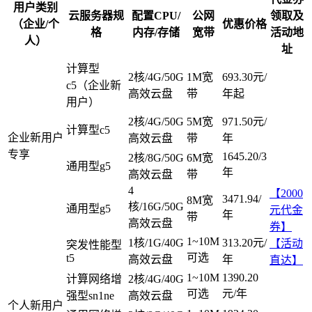
用户类别
云服务器规
配置CPU/
公网
领取及
（企业/个
优惠价格
格
内存/存储
宽带
活动地
人）
址
计算型
2核/4G/50G
1M宽
693.30元/
c5（企业新
高效云盘
带
年起
用户）
2核/4G/50G
5M宽
971.50元/
计算型c5
企业新用户
高效云盘
带
年
专享
1645.20/3
2核/8G/50G
6M宽
通用型g5
年
高效云盘
带
4
【2000
3471.94/
8M宽
核/16G/50G
通用型g5
元代金
年
带
高效云盘
券】
1~10M
1核/1G/40G
313.20元/
【活动
突发性能型
可选
t5
高效云盘
年
直达】
1~10M
1390.20
计算网络增
2核/4G/40G
可选
元/年
强型sn1ne
高效云盘
个人新用户