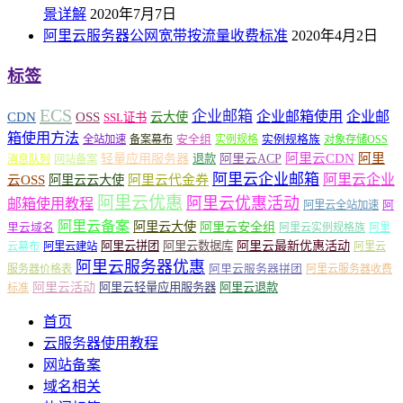
景详解
2020年7月7日
阿里云服务器公网宽带按流量收费标准
2020年4月2日
标签
ECS
企业邮箱
企业邮箱使用
企业邮
CDN
OSS
云大使
SSL证书
箱使用方法
安全组
实例规格族
全站加速
备案幕布
实例规格
对象存储OSS
轻量应用服务器
阿里云ACP
阿里云CDN
阿里
退款
消息队列
网站备案
阿里云企业邮箱
阿里云企业
云OSS
阿里云云大使
阿里云代金券
阿里云优惠
阿里云优惠活动
邮箱使用教程
阿
阿里云全站加速
阿里云备案
阿里云大使
阿里云安全组
里云域名
阿里云实例规格族
阿里
阿里云最新优惠活动
阿里云拼团
阿里云数据库
云幕布
阿里云建站
阿里云
阿里云服务器优惠
阿里云服务器拼团
服务器价格表
阿里云服务器收费
阿里云活动
阿里云轻量应用服务器
阿里云退款
标准
首页
云服务器使用教程
网站备案
域名相关