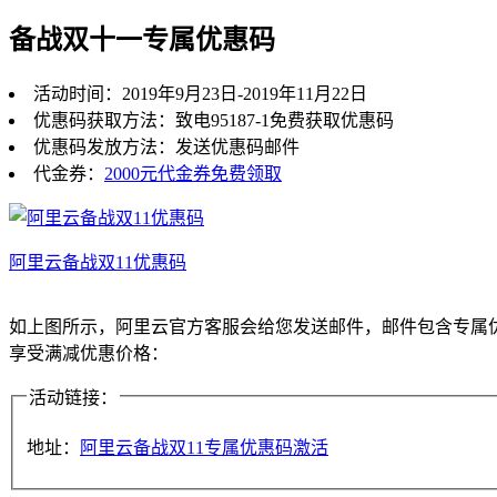
备战双十一专属优惠码
活动时间：2019年9月23日-2019年11月22日
优惠码获取方法：致电95187-1免费获取优惠码
优惠码发放方法：发送优惠码邮件
代金券：
2000元代金券免费领取
阿里云备战双11优惠码
如上图所示，阿里云官方客服会给您发送邮件，邮件包含专属优
享受满减优惠价格：
活动链接：
地址：
阿里云备战双11专属优惠码激活