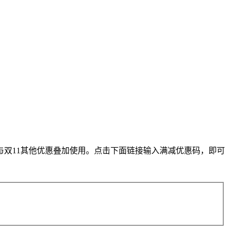
与双11其他优惠叠加使用。点击下面链接输入满减优惠码，即可