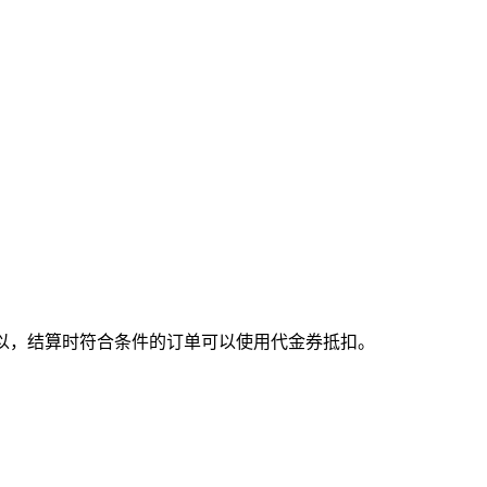
可以，结算时符合条件的订单可以使用代金券抵扣。