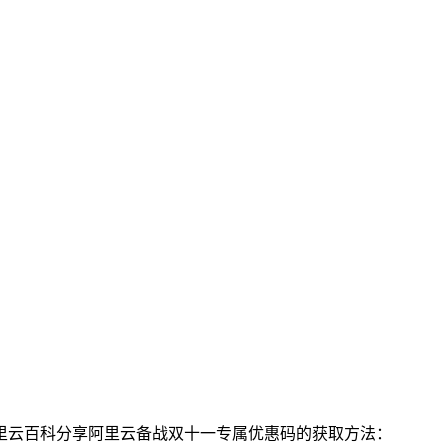
，阿里云百科分享阿里云备战双十一专属优惠码的获取方法：