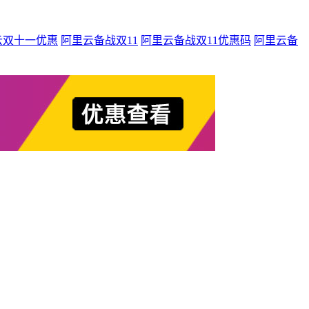
云双十一优惠
阿里云备战双11
阿里云备战双11优惠码
阿里云备