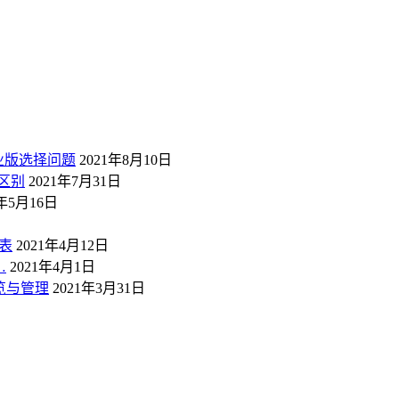
业版选择问题
2021年8月10日
区别
2021年7月31日
1年5月16日
表
2021年4月12日
…
2021年4月1日
概览与管理
2021年3月31日