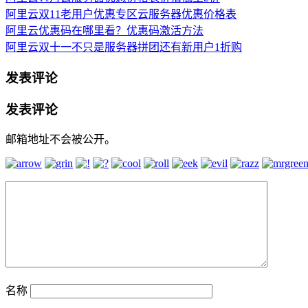
阿里云双11老用户优惠专区云服务器优惠价格表
阿里云优惠码在哪里看？优惠码激活方法
阿里云双十一不只是服务器拼团还有新用户1折购
发表评论
发表评论
邮箱地址不会被公开。
名称