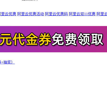
阿里云优惠
阿里云优惠活动
阿里云优惠码
阿里云双11优惠
阿里
券+抽奖）