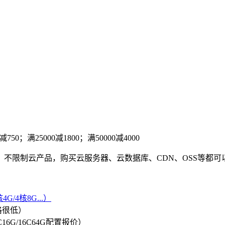
0；满25000减1800；满50000减4000
，不限制云产品，购买云服务器、云数据库、CDN、OSS等都
G/4核8G...）
格很低）
/8C16G/16C64G配置报价）