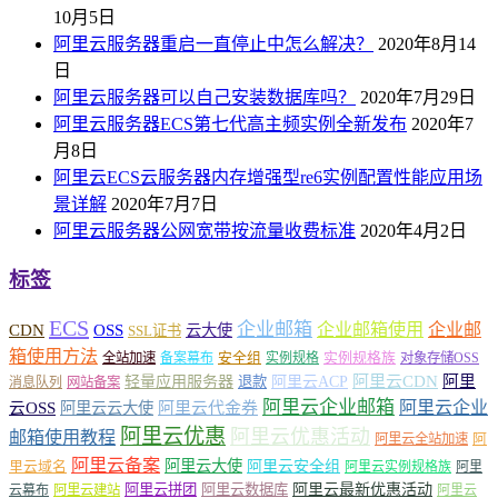
10月5日
阿里云服务器重启一直停止中怎么解决？
2020年8月14
日
阿里云服务器可以自己安装数据库吗？
2020年7月29日
阿里云服务器ECS第七代高主频实例全新发布
2020年7
月8日
阿里云ECS云服务器内存增强型re6实例配置性能应用场
景详解
2020年7月7日
阿里云服务器公网宽带按流量收费标准
2020年4月2日
标签
ECS
企业邮箱
企业邮箱使用
企业邮
CDN
OSS
云大使
SSL证书
箱使用方法
安全组
实例规格族
全站加速
备案幕布
实例规格
对象存储OSS
轻量应用服务器
阿里云ACP
阿里云CDN
阿里
退款
消息队列
网站备案
阿里云企业邮箱
阿里云企业
云OSS
阿里云云大使
阿里云代金券
阿里云优惠
阿里云优惠活动
邮箱使用教程
阿
阿里云全站加速
阿里云备案
阿里云大使
阿里云安全组
里云域名
阿里云实例规格族
阿里
阿里云最新优惠活动
阿里云拼团
阿里云数据库
云幕布
阿里云建站
阿里云