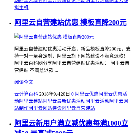
动
阿里云域名
阿里云最新优惠活动
阿里云活动
阿里云虚
拟主机
阿里云自营建站优惠 模板直降200元
阿里云自营建站优惠活动开启，新品模板直降200元，支
持一对一量身定制，阿里云旗下网站建设不满意退款！
阿里云百科网分享阿里云自营建站优惠活动： 阿里云自
营建站 不满意退款 ...
阅读全文
云计算百科
2018年9月20日
0
阿里云优惠
阿里云优惠活
动
阿里云建站
阿里云最新优惠活动
阿里云活动
阿里云网
站制作
阿里云网站建设
阿里云自营建站
阿里云新用户满立减优惠每满1000立