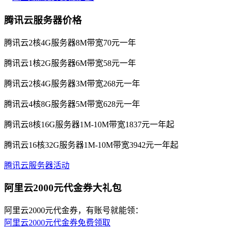
腾讯云服务器价格
腾讯云2核4G服务器8M带宽70元一年
腾讯云1核2G服务器6M带宽58元一年
腾讯云2核4G服务器3M带宽268元一年
腾讯云4核8G服务器5M带宽628元一年
腾讯云8核16G服务器1M-10M带宽1837元一年起
腾讯云16核32G服务器1M-10M带宽3942元一年起
腾讯云服务器活动
阿里云2000元代金券大礼包
阿里云2000元代金券，有账号就能领：
阿里云2000元代金券免费领取