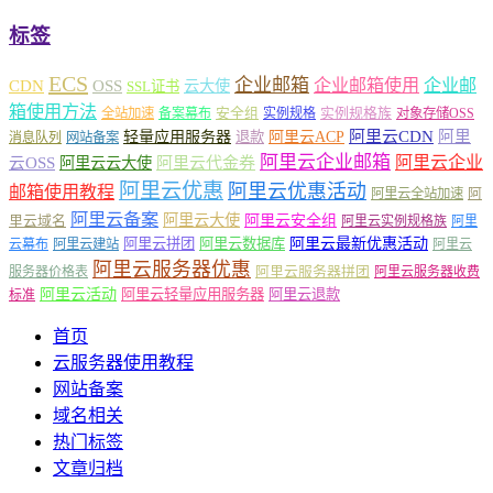
标签
ECS
企业邮箱
企业邮箱使用
企业邮
CDN
OSS
云大使
SSL证书
箱使用方法
安全组
实例规格族
全站加速
备案幕布
实例规格
对象存储OSS
轻量应用服务器
阿里云ACP
阿里云CDN
阿里
退款
消息队列
网站备案
阿里云企业邮箱
阿里云企业
云OSS
阿里云云大使
阿里云代金券
阿里云优惠
阿里云优惠活动
邮箱使用教程
阿
阿里云全站加速
阿里云备案
阿里云大使
阿里云安全组
里云域名
阿里云实例规格族
阿里
阿里云最新优惠活动
阿里云拼团
阿里云数据库
云幕布
阿里云建站
阿里云
阿里云服务器优惠
阿里云服务器拼团
服务器价格表
阿里云服务器收费
阿里云活动
阿里云轻量应用服务器
阿里云退款
标准
首页
云服务器使用教程
网站备案
域名相关
热门标签
文章归档