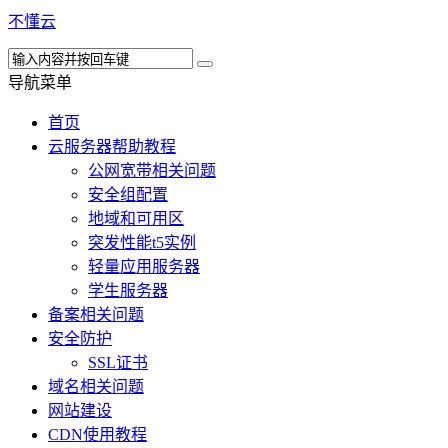
不懂云
导航菜单
首页
云服务器帮助教程
公网宽带相关问题
安全组配置
地域和可用区
突发性能t5实例
轻量应用服务器
学生服务器
备案相关问题
安全防护
SSL证书
域名相关问题
网站建设
CDN使用教程