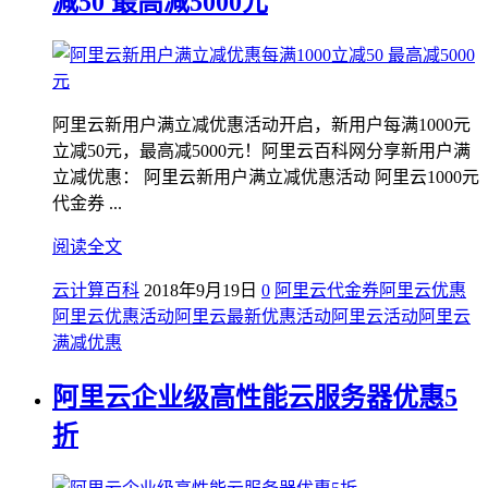
减50 最高减5000元
阿里云新用户满立减优惠活动开启，新用户每满1000元
立减50元，最高减5000元！阿里云百科网分享新用户满
立减优惠： 阿里云新用户满立减优惠活动 阿里云1000元
代金券 ...
阅读全文
云计算百科
2018年9月19日
0
阿里云代金券
阿里云优惠
阿里云优惠活动
阿里云最新优惠活动
阿里云活动
阿里云
满减优惠
阿里云企业级高性能云服务器优惠5
折