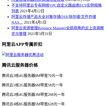
不支持阿里云专有网络VPC自定义路由表ECS实例规格
列表
2021年4月12日
阿里云存储产品大全对象存储OSS/块存储/文件存储
NAS…
2021年4月1日
阿里云资源管理Resource Manager全局视角的云上资源概
览与管理
2021年3月31日
阿里云APP专属折扣
腾讯云服务器价格
腾讯云2核4G服务器8M带宽70元一年
腾讯云1核2G服务器6M带宽58元一年
腾讯云2核4G服务器3M带宽268元一年
腾讯云4核8G服务器5M带宽628元一年