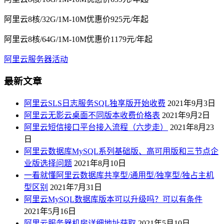
阿里云8核/32G/1M-10M优惠价925元/年起
阿里云8核/64G/1M-10M优惠价1179元/年起
阿里云服务器活动
最新文章
阿里云SLS日志服务SQL独享版开始收费
2021年9月3日
阿里云无影云桌面不同版本收费价格表
2021年9月2日
阿里云短信接口平台接入流程（六步走）
2021年8月23
日
阿里云数据库MySQL系列基础版、高可用版和三节点企
业版选择问题
2021年8月10日
一看就懂阿里云数据库共享型/通用型/独享型/独占主机
型区别
2021年7月31日
阿里云MySQL数据库版本可以升级吗？可以有条件
2021年5月16日
阿里云服务器机房详细地址获取
2021年5月10日