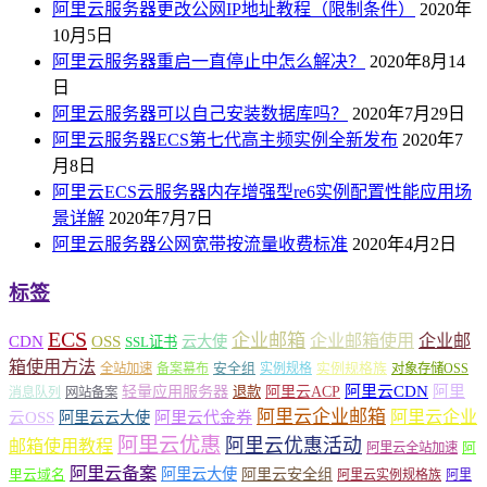
阿里云服务器更改公网IP地址教程（限制条件）
2020年
10月5日
阿里云服务器重启一直停止中怎么解决？
2020年8月14
日
阿里云服务器可以自己安装数据库吗？
2020年7月29日
阿里云服务器ECS第七代高主频实例全新发布
2020年7
月8日
阿里云ECS云服务器内存增强型re6实例配置性能应用场
景详解
2020年7月7日
阿里云服务器公网宽带按流量收费标准
2020年4月2日
标签
ECS
企业邮箱
企业邮箱使用
企业邮
CDN
OSS
云大使
SSL证书
箱使用方法
安全组
实例规格族
全站加速
备案幕布
实例规格
对象存储OSS
轻量应用服务器
阿里云ACP
阿里云CDN
阿里
退款
消息队列
网站备案
阿里云企业邮箱
阿里云企业
云OSS
阿里云云大使
阿里云代金券
阿里云优惠
阿里云优惠活动
邮箱使用教程
阿
阿里云全站加速
阿里云备案
阿里云大使
阿里云安全组
里云域名
阿里云实例规格族
阿里